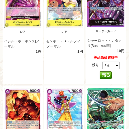
リーダーカード
レア
レア
シャーロット・カタク
バジル・ホーキンス[ノ
モンキー・Ｄ・ルフィ
リ[Bashikou画]
ーマル]
[ノーマル]
10円
1円
1円
美品高価買取中
残り