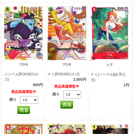
プロモ
プロモ
レア
ジンベエ[ROUND1ロ
ナミ[ROUND1ロゴ]
ナミ[ノーマル][左手口
ゴ]
2,000円
元]
800円
1円
美品高価買取中
美品高価買取中
残り
残り