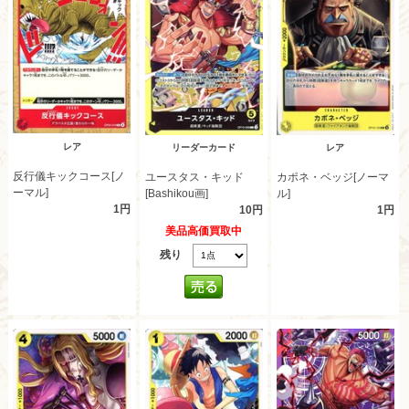
レア
リーダーカード
レア
反行儀キックコース[ノ
ユースタス・キッド
カポネ・ベッジ[ノーマ
ーマル]
[Bashikou画]
ル]
1円
10円
1円
美品高価買取中
残り