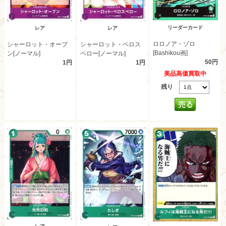
リーダーカード
レア
レア
ロロノア・ゾロ
シャーロット・オーブ
シャーロット・ペロス
[Bashikou画]
ン[ノーマル]
ペロー[ノーマル]
50円
1円
1円
美品高価買取中
残り