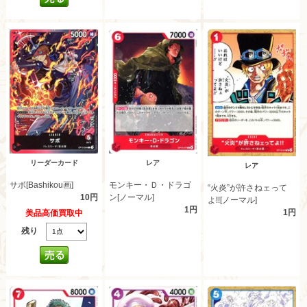
リーダーカード
レア
レア
サボ[Bashikou画]
モンキー・Ｄ・ドラゴ
“火炎”が許さねェって
10円
ン[ノーマル]
よ!![ノーマル]
1円
1円
美品高価買取中
残り