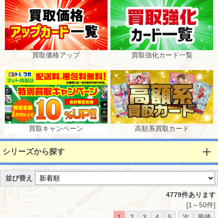
買取価格アップ
買取強化カード一覧
買取キャンペーン
高額系買取カード
シリーズから探す
並び替え
4779件あります
[1～50件]
1
2
3
4
5
次
最後