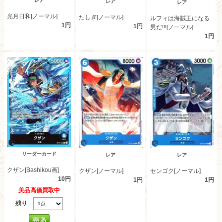
レア
レア
レア
光月日和[ノーマル]
たしぎ[ノーマル]
ルフィは海賊王になる
1円
1円
男だ!!![ノーマル]
1円
リーダーカード
レア
レア
クザン[Bashikou画]
クザン[ノーマル]
センゴク[ノーマル]
10円
1円
1円
美品高価買取中
残り