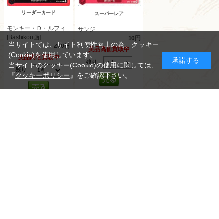
リーダーカード
スーパーレア
モンキー・Ｄ・ルフィ
サンジ
[Bashikou画]
10円
当サイトでは、サイト利便性向上の為、クッキー
200円
美品高価買取中
(Cookie)を使用しています。
美品高価買取中
承諾する
残り
当サイトのクッキー(Cookie)の使用に関しては、
残り
『
クッキーポリシー
』をご確認下さい。
4779件あります
[1～50件]
1
2
3
4
5
次
最後
メルマガ
カード別
YouTube
当サイトでは、GMOグローバルサインが提供するSSL認証による暗号
化通信に対応し、お客様の個人情報を保護しております。