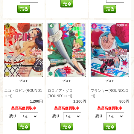
プロモ
プロモ
プロモ
ニコ・ロビン[ROUND1
ロロノア・ゾロ
フランキー[ROUND1ロ
ロゴ]
[ROUND1ロゴ]
ゴ]
1,200円
1,200円
800円
美品高価買取中
美品高価買取中
美品高価買取中
残り
残り
残り