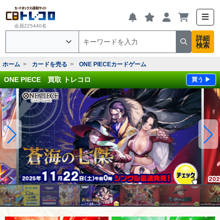
会員225440名
詳細
検索
ホーム
カードを売る
ONE PIECEカードゲーム
ONE PIECE 買取 トレコロ
買う ▶