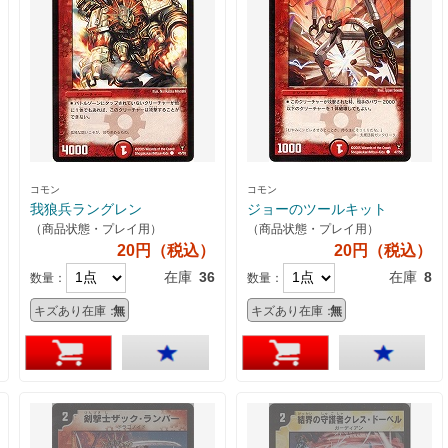
コモン
コモン
我狼兵ラングレン
ジョーのツールキット
（商品状態・プレイ用）
（商品状態・プレイ用）
20円（税込）
20円（税込）
在庫
36
在庫
8
数量：
数量：
キズあり在庫：
無
キズあり在庫：
無