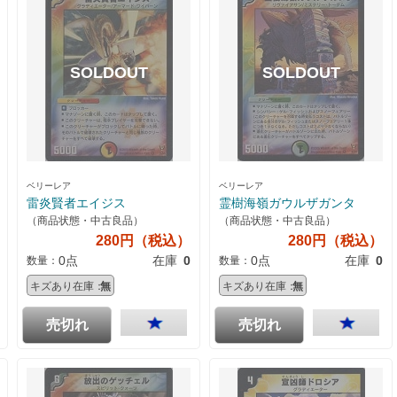
ベリーレア
ベリーレア
雷炎賢者エイジス
霊樹海嶺ガウルザガンタ
（商品状態・中古良品）
（商品状態・中古良品）
280円（税込）
280円（税込）
0点
在庫
0
0点
在庫
0
数量：
数量：
キズあり在庫：
無
キズあり在庫：
無
売切れ
売切れ