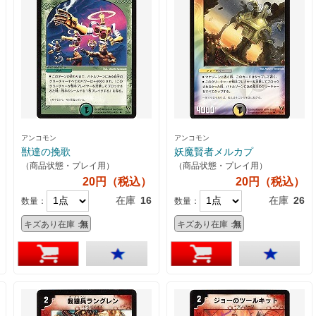
アンコモン
アンコモン
獣達の挽歌
妖魔賢者メルカプ
（商品状態・プレイ用）
（商品状態・プレイ用）
20円（税込）
20円（税込）
在庫
16
在庫
26
数量：
数量：
キズあり在庫：
無
キズあり在庫：
無