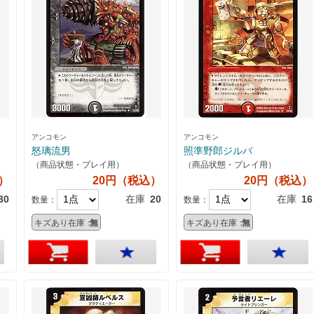
アンコモン
アンコモン
怒璃流男
照準野郎ジルバ
（商品状態・プレイ用）
（商品状態・プレイ用）
）
20円（税込）
20円（税込）
30
在庫
20
在庫
16
数量：
数量：
キズあり在庫：
無
キズあり在庫：
無