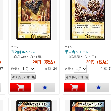
コモン
コモン
宣凶師ルベルス
予言者リエーレ
（商品状態・プレイ用）
（商品状態・プレイ用）
）
20円（税込）
20円（税込）
27
在庫
34
在庫
7
数量：
数量：
キズあり在庫：
無
キズあり在庫：
無