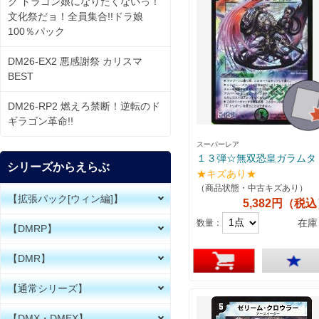
ク ドラゴン娘になりたくないっ！
文化祭だョ！全員集合!!ドラ娘
100％パック
DM26-EX2 悪感謝祭 カリスマ
BEST
DM26-RP2 燃えろ禁断！逆転のド
ギラゴン革命!!
スーパーレア
１３弾☆無双恐皇ガラムタ
シリーズからえらぶ
★キズあり★
（商品状態・中古キズあり）
【拡張パック[ウィン編]】
5,382円（税
在庫
数量：
【DMRP】
【DMR】
【通常シリーズ】
【DMX・DMEX】