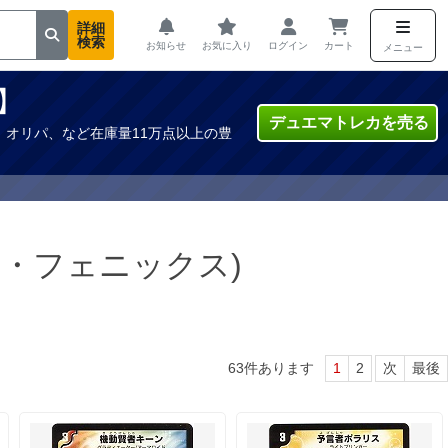
詳細
検索
お知らせ
お気に入り
ログイン
カート
メニュー
】
デュエマトレカを売る
オリパ、など在庫量11万点以上の豊
ナル・フェニックス)
63
件あります
1
2
次
最後