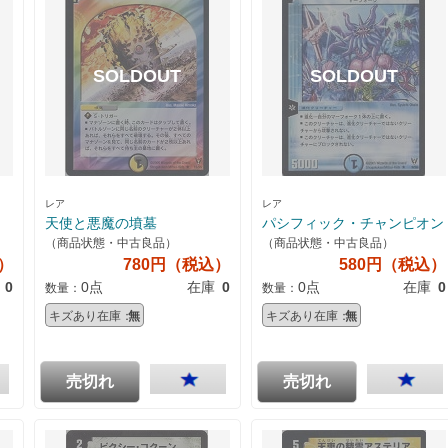
レア
レア
天使と悪魔の墳墓
パシフィック・チャンピオン
（商品状態・中古良品）
（商品状態・中古良品）
込）
780円（税込）
580円（税込）
0
0点
在庫
0
0点
在庫
0
数量：
数量：
キズあり在庫：
無
キズあり在庫：
無
売切れ
売切れ