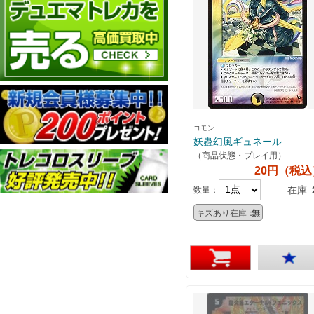
コモン
妖蟲幻風ギュネール
（商品状態・プレイ用）
20円（税込
在庫
数量：
キズあり在庫：
無