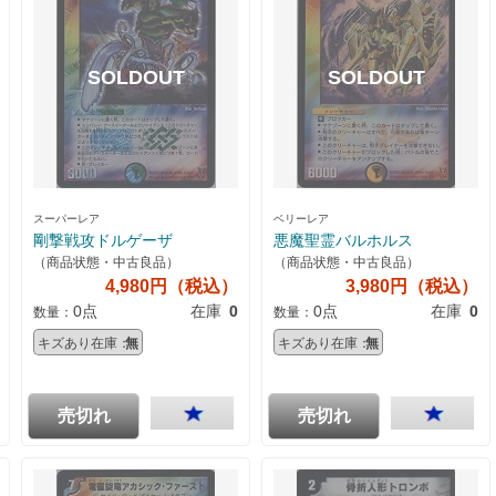
スーパーレア
ベリーレア
剛撃戦攻ドルゲーザ
悪魔聖霊バルホルス
（商品状態・中古良品）
（商品状態・中古良品）
4,980円（税込）
3,980円（税込）
0点
在庫
0
0点
在庫
0
数量：
数量：
キズあり在庫：
無
キズあり在庫：
無
売切れ
売切れ