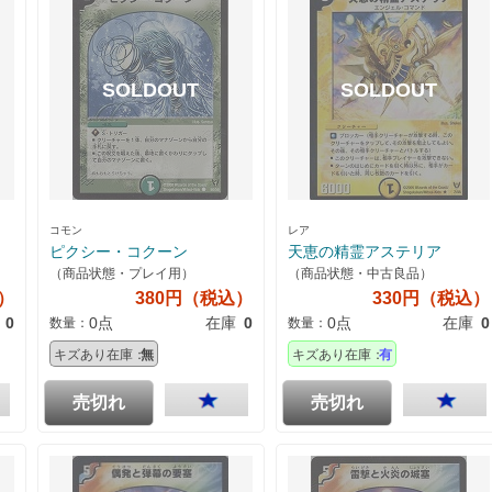
コモン
レア
ピクシー・コクーン
天恵の精霊アステリア
（商品状態・プレイ用）
（商品状態・中古良品）
）
380円（税込）
330円（税込）
0
0点
在庫
0
0点
在庫
0
数量：
数量：
キズあり在庫：
無
キズあり在庫：
有
売切れ
売切れ