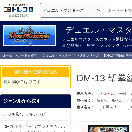
会員225132名
デュエル・マスタ
デュエルマスターズのネット通販なら
富な品揃え！中古トレカシングルカ
ホーム
>
カードを買う
>
デュエル・マスターズ
>
通常シリーズ
>
DM-13 聖拳編 
買い物かご内の商品
DM-13 聖
買い物かごは空です...
表示方法：
サムネイル
一覧
ジャンルから探す
並べ替え：
新着順
商品コード
在庫あり
絞り込み：
デッキ集/デッキレシピ
DM26-EX3 キャラプレミアムパッ