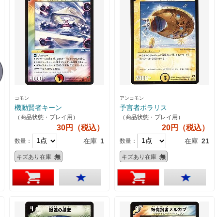
コモン
アンコモン
機動賢者キーン
予言者ポラリス
（商品状態・プレイ用）
（商品状態・プレイ用）
30円（税込）
20円（税込）
在庫
1
在庫
21
数量：
数量：
キズあり在庫：
無
キズあり在庫：
無