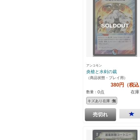
アンコモン
炎槍と水剣の裁
（商品状態・プレイ用）
380円（税込
0点
在庫
数量：
キズあり在庫：
無
売切れ