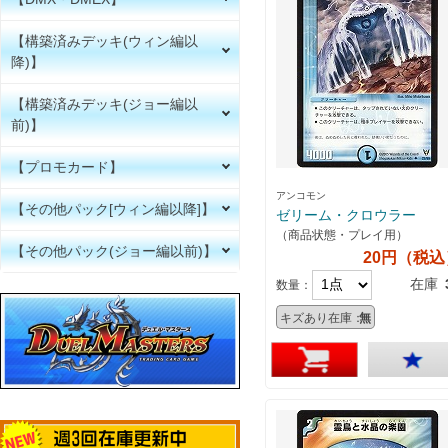
【構築済みデッキ(ウィン編以
降)】
【構築済みデッキ(ジョー編以
前)】
【プロモカード】
アンコモン
【その他パック[ウィン編以降]】
ゼリーム・クロウラー
（商品状態・プレイ用）
【その他パック(ジョー編以前)】
20円（税込
在庫
数量：
キズあり在庫：
無