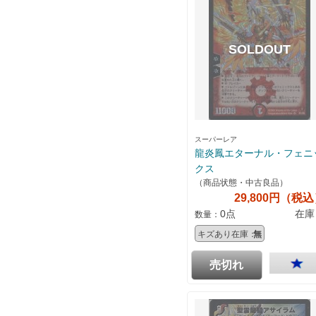
スーパーレア
龍炎鳳エターナル・フェニ
クス
（商品状態・中古良品）
29,800円（税
0点
在庫
数量：
キズあり在庫：
無
売切れ