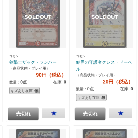
コモン
コモン
剣撃士ザック・ランバー
結界の守護者クレス・ドーベ
（商品状態・プレイ用）
ル
90円（税込）
（商品状態・プレイ用）
20円（税込）
0点
在庫
0
数量：
0点
在庫
0
数量：
キズあり在庫：
無
キズあり在庫：
無
売切れ
売切れ