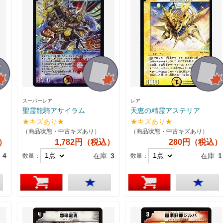
スーパーレア
レア
聖霊龍騎アサイラム
天恵の精霊アステリア
★キズあり★
★キズあり★
（商品状態・中古キズあり）
（商品状態・中古キズあり）
込）
1,782円（税込）
280円（税込）
4
在庫
3
在庫
1
数量：
数量：