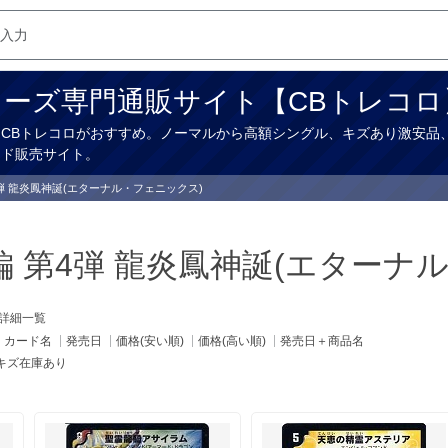
ーズ専門通販サイト【CBトレコロ
CBトレコロがおすすめ。ノーマルから高額シングル、キズあり激安品、
ード販売サイト。
第4弾 龍炎鳳神誕(エターナル・フェニックス)
拳編 第4弾 龍炎鳳神誕(エター
詳細一覧
カード名
発売日
価格(安い順)
価格(高い順)
発売日＋商品名
キズ在庫あり