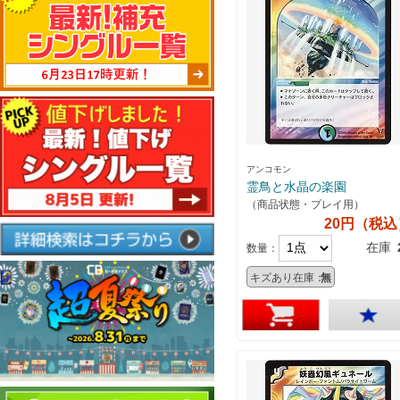
アンコモン
霊鳥と水晶の楽園
（商品状態・プレイ用）
20円（税込
在庫
数量：
キズあり在庫：
無