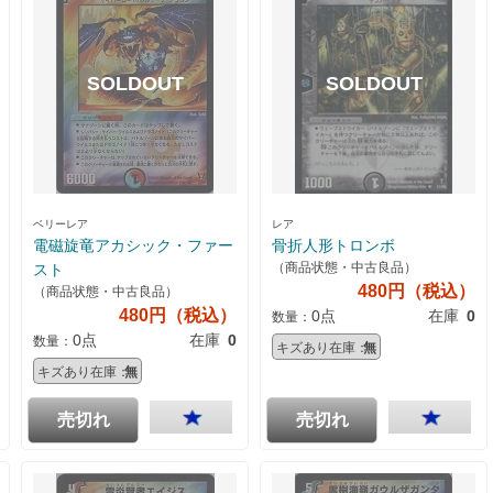
ベリーレア
レア
電磁旋竜アカシック・ファー
骨折人形トロンボ
（商品状態・中古良品）
スト
480円（税込）
（商品状態・中古良品）
480円（税込）
0点
在庫
0
数量：
0点
在庫
0
数量：
キズあり在庫：
無
キズあり在庫：
無
売切れ
売切れ