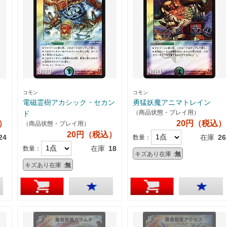
コモン
コモン
電磁霊樹アカシック・セカン
勇猛妖魔アニマトレイン
（商品状態・プレイ用）
ド
）
20円（税込）
（商品状態・プレイ用）
20円（税込）
24
在庫
26
数量：
在庫
18
数量：
キズあり在庫：
無
キズあり在庫：
無