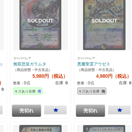
スーパーレア
スーパーレア
ッ
無双恐皇ガラムタ
悪魔聖霊アウゼス
（商品状態・中古良品）
（商品状態・中古良品）
5,980円（税込）
4,980円（税込）
込）
0点
在庫
0
0点
在庫
0
数量：
数量：
0
キズあり在庫：
有
キズあり在庫：
無
売切れ
売切れ