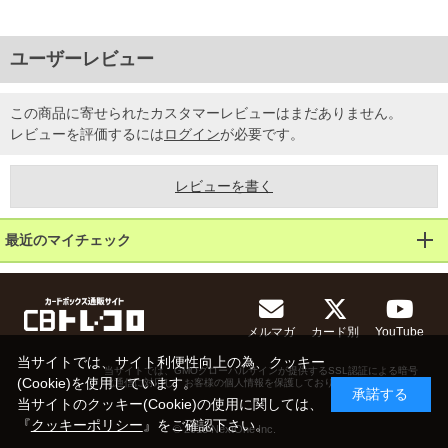
ユーザーレビュー
この商品に寄せられたカスタマーレビューはまだありません。
レビューを評価するには
ログイン
が必要です。
レビューを書く
最近のマイチェック
メルマガ
カード別
YouTube
当サイトでは、サイト利便性向上の為、クッキー
当サイトでは、GMOグローバルサインが提供するSSL認証による暗号
(Cookie)を使用しています。
化通信に対応し、お客様の個人情報を保護しております。
承諾する
当サイトのクッキー(Cookie)の使用に関しては、
『
クッキーポリシー
』をご確認下さい。
© 2013 NextOne Inc.