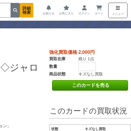
詳細
検索
お知らせ
お気に入り
ログイン
カート
メニュー
強化買取価格 2,000円
買取在庫
残り 1点
様◇ジャロ
数量
商品状態
キズなし買取
このカードを売る
このカードの買取状況
ョン」
状態
キズなし買取