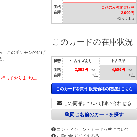
価格
美品のみ強化買取中
在庫
2,000円
残り：1点
このカードの在庫状況
ら、このポケモンのにげ
る。
状態
中古キズあり
中古良品
価格
3,893円
4,580円
（税込）
（税込）
在庫
2点
0点
別を行っておりません。
このカードを買う 販売価格の確認はこちら
この商品について問い合わせる
同じ名前のカードを探す
コンディション・カード状態について
お買い物ガイドをみる