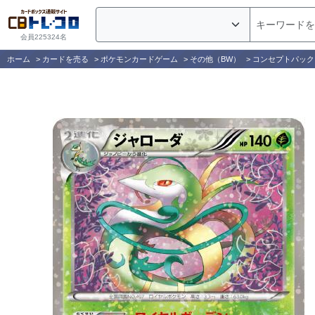
会員225324名
ホーム
>
カードを売る
>
ポケモンカードゲーム
>
その他（BW）
>
コンセプトパック