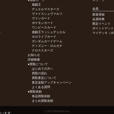
●買取カード
スリーブ
遊戯王
会員
デュエルマスターズ
ヴァイスシュヴァルツ
新規登録
ヴァンガード
会員特典
ポケモンカード
限定イベント
ワンピースカード
ポイントゲット
ル
遊戯王ラッシュデュエル
マイデッキ（ポ
ホロライブカード
ガンダムカードゲーム
ディズニー・ロルカナ
クロススターズ
お知らせ
詳細検索
●買取について
はじめての方へ
買取の流れ
買取査定について
査定金額アップキャンペーン
よくある質問
●買取依頼
単品買取依頼
まとめ買取依頼
© 2013 NextOne Inc.
ています。