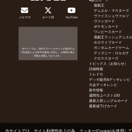
●販売カード
遊戯王
デュエル・マスターズ
ヴァイスシュヴァルツ
メルマガ
カード別
YouTube
ヴァンガード
ポケモンカード
ワンピースカード
遊戯王ラッシュデュエ
ホロライブカード
ガンダムカードゲーム
当サイトでは、GMOグローバルサインが提供する
SSL認証による暗号化通信に対応し、お客様の個人
ディズニー・ロルカナ
情報を保護しております。
クロススターズ
トピックス（お知らせ）
詳細検索
トレドロ
デッキ販売&デッキレシピ
大会デッキレシピ
新作情報
週間売上ベスト100
最新入荷シングルカード
最新値下げカード
当サイトでは、サイト利便性向上の為、クッキー(Cookie)を使用し