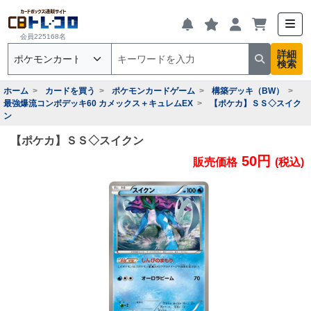
会員225168名
詳細
検索
ホーム
カードを買う
ポケモンカードゲーム
構築デッキ（BW）
最強爆流コンボデッキ60 カメックス＋キュレムEX
【ポケカ】ＳＳ◇スイク
ン
【ポケカ】ＳＳ◇スイクン
50円
販売価格
(税込)