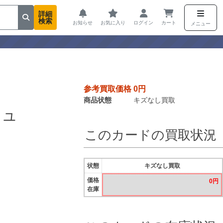
詳細
検索
お知らせ
お気に入り
ログイン
カート
メニュー
参考買取価格 0円
商品状態
キズなし買取
チュ
このカードの買取状況
状態
キズなし買取
価格
0円
在庫