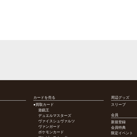
カードを売る
周辺グッズ
●買取カード
スリーブ
遊戯王
会員
デュエルマスターズ
ヴァイスシュヴァルツ
新規登録
ヴァンガード
会員特典
ポケモンカード
限定イベント