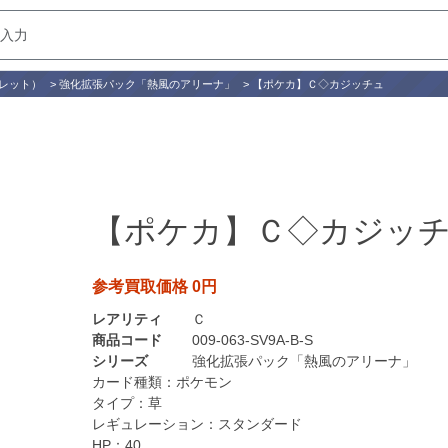
レット）
>
強化拡張パック「熱風のアリーナ」
>
【ポケカ】Ｃ◇カジッチュ
【ポケカ】Ｃ◇カジッ
参考買取価格 0円
レアリティ
Ｃ
商品コード
009-063-SV9A-B-S
シリーズ
強化拡張パック「熱風のアリーナ」
カード種類：
ポケモン
タイプ：
草
レギュレーション：
スタンダード
HP：
40