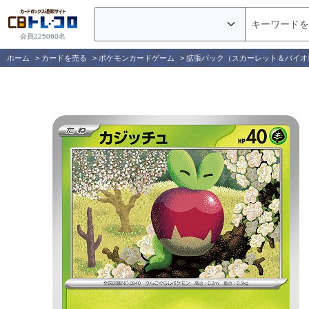
会員225060名
ホーム
>
カードを売る
>
ポケモンカードゲーム
>
拡張パック（スカーレット＆バイオ