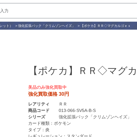
レット）
>
強化拡張パック「クリムゾンヘイズ」
>
【ポケカ】ＲＲ◇マグカルゴｅｘ
【ポケカ】ＲＲ◇マグ
美品のみ強化買取中
強化買取価格 30円
レアリティ
ＲＲ
商品コード
013-066-SV5A-B-S
シリーズ
強化拡張パック「クリムゾンヘイズ」
カード種類：
ポケモン
タイプ：
炎
レギュレーション：
スタンダード