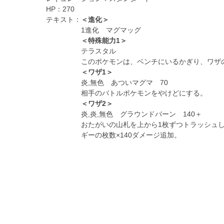
HP：
270
テキスト：
＜進化＞
1進化 マグマッグ
＜特殊能力1＞
テラスタル
このポケモンは、ベンチにいるかぎり、ワザ
＜ワザ1＞
炎,無色 あついマグマ 70
相手のバトルポケモンをやけどにする。
＜ワザ2＞
炎,炎,無色 グラウンドバーン 140＋
おたがいの山札を上から1枚ずつトラッシュ
ギーの枚数×140ダメージ追加。