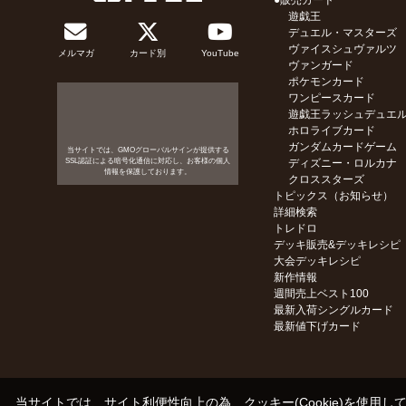
●販売カード
遊戯王
デュエル・マスターズ
ヴァイスシュヴァルツ
メルマガ
カード別
YouTube
ヴァンガード
ポケモンカード
ワンピースカード
遊戯王ラッシュデュエ
ホロライブカード
ガンダムカードゲーム
当サイトでは、GMOグローバルサインが提供する
SSL認証による暗号化通信に対応し、お客様の個人
ディズニー・ロルカナ
情報を保護しております。
クロススターズ
トピックス（お知らせ）
詳細検索
トレドロ
デッキ販売&デッキレシピ
大会デッキレシピ
新作情報
週間売上ベスト100
最新入荷シングルカード
最新値下げカード
当サイトでは、サイト利便性向上の為、クッキー(Cookie)を使用し