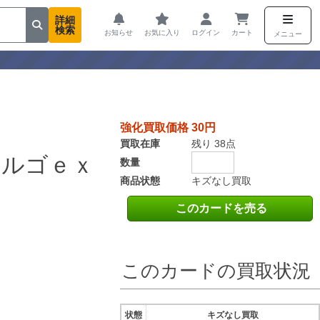
詳細
検索
お知らせ
お気に入り
ログイン
カート
メニュー
強化買取価格 30円
買取在庫
残り 38点
カルゴｅｘ
数量
商品状態
キズなし買取
このカードを売る
このカードの買取状況
状態
キズなし買取