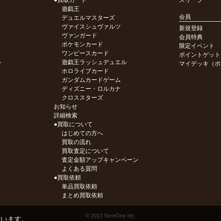
●買取カード
スリーブ
遊戯王
会員
デュエルマスターズ
ヴァイスシュヴァルツ
新規登録
ヴァンガード
会員特典
ポケモンカード
限定イベント
ワンピースカード
ポイントゲット
ル
遊戯王ラッシュデュエル
マイデッキ（ポ
ホロライブカード
ガンダムカードゲーム
ディズニー・ロルカナ
クロススターズ
お知らせ
詳細検索
●買取について
はじめての方へ
買取の流れ
買取査定について
査定金額アップキャンペーン
よくある質問
●買取依頼
単品買取依頼
まとめ買取依頼
© 2013 NextOne Inc.
ています。