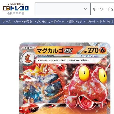
会員225032名
ホーム
>
カードを売る
>
ポケモンカードゲーム
>
拡張パック（スカーレット＆バイオ