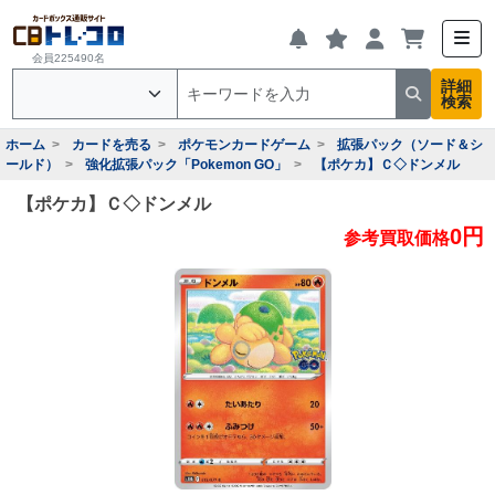
会員225490名
詳細
検索
ホーム
カードを売る
ポケモンカードゲーム
拡張パック（ソード＆シ
ールド）
強化拡張パック「Pokemon GO」
【ポケカ】Ｃ◇ドンメル
【ポケカ】Ｃ◇ドンメル
0円
参考買取価格