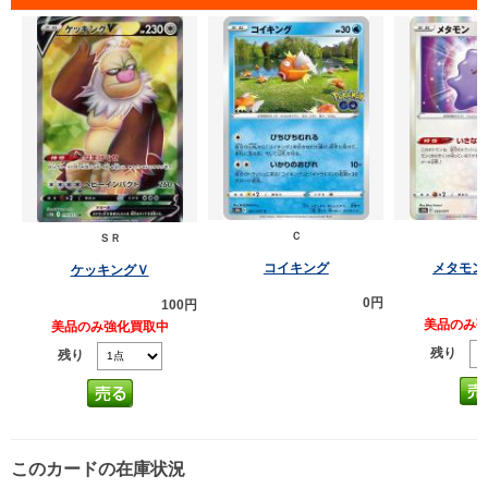
Ｃ
ＳＲ
コイキング
メタモン
ケッキングＶ
0円
100円
美品のみ
美品のみ強化買取中
残り
残り
このカードの在庫状況