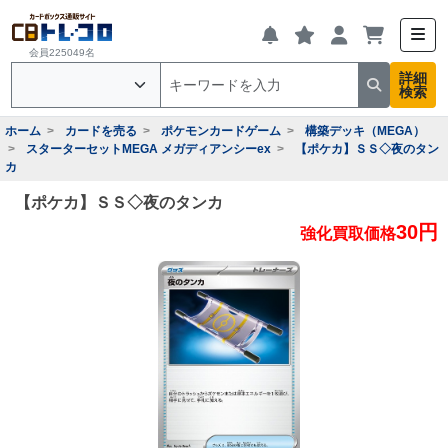
会員225049名
詳細
検索
ホーム
カードを売る
ポケモンカードゲーム
構築デッキ（MEGA）
スターターセットMEGA メガディアンシーex
【ポケカ】ＳＳ◇夜のタン
カ
【ポケカ】ＳＳ◇夜のタンカ
30円
強化買取価格