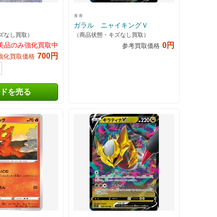
ＲＲ
ガラル ニャイキングＶ
ズなし買取）
（商品状態・キズなし買取）
美品のみ強化買取中
0円
参考買取価格
700円
強化買取価格
ドを売る