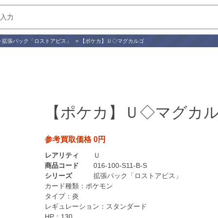
>
拡張パック「ロストアビス」
>
【ポケカ】Ｕ◇マグカルゴ
【ポケカ】Ｕ◇マグカ
参考買取価格 0円
レアリティ
Ｕ
商品コード
016-100-S11-B-S
シリーズ
拡張パック「ロストアビス」
カード種類：
ポケモン
タイプ：
炎
レギュレーション：
スタンダード
HP：
130