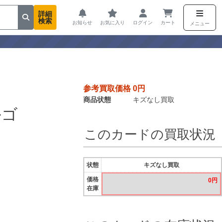
詳細
検索
お知らせ
お気に入り
ログイン
カート
メニュー
参考買取価格 0円
商品状態
キズなし買取
ルゴ
このカードの買取状況
状態
キズなし買取
価格
0円
在庫