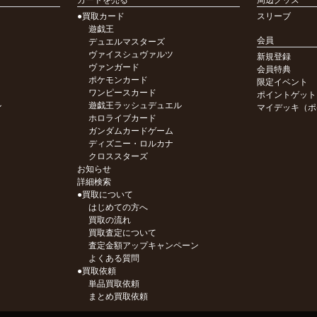
カードを売る
周辺グッズ
●買取カード
スリーブ
遊戯王
会員
デュエルマスターズ
ヴァイスシュヴァルツ
新規登録
ヴァンガード
会員特典
ポケモンカード
限定イベント
ワンピースカード
ポイントゲット
ル
遊戯王ラッシュデュエル
マイデッキ（ポ
ホロライブカード
ガンダムカードゲーム
ディズニー・ロルカナ
クロススターズ
お知らせ
詳細検索
●買取について
はじめての方へ
買取の流れ
買取査定について
査定金額アップキャンペーン
よくある質問
●買取依頼
単品買取依頼
まとめ買取依頼