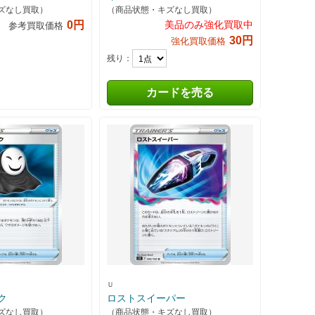
ズなし買取）
（商品状態・キズなし買取）
0円
美品のみ強化買取中
参考買取価格
30円
強化買取価格
残り：
カードを売る
Ｕ
ク
ロストスイーパー
ズなし買取）
（商品状態・キズなし買取）