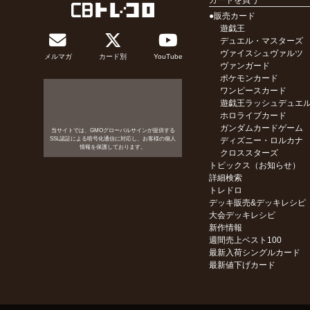
カードを買う
●販売カード
遊戯王
デュエル・マスターズ
ヴァイスシュヴァルツ
メルマガ
カード別
YouTube
ヴァンガード
ポケモンカード
ワンピースカード
遊戯王ラッシュデュエ
ホロライブカード
ガンダムカードゲーム
当サイトでは、GMOグローバルサインが提供する
SSL認証による暗号化通信に対応し、お客様の個人
ディズニー・ロルカナ
情報を保護しております。
クロススターズ
トピックス（お知らせ）
詳細検索
トレドロ
デッキ販売&デッキレシピ
大会デッキレシピ
新作情報
週間売上ベスト100
最新入荷シングルカード
最新値下げカード