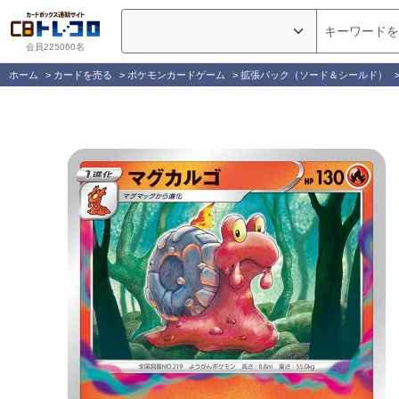
会員225060名
ホーム
>
カードを売る
>
ポケモンカードゲーム
>
拡張パック（ソード＆シールド）