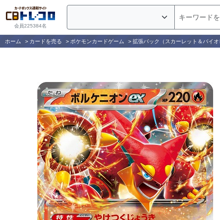
会員225384名
ホーム
>
カードを売る
>
ポケモンカードゲーム
>
拡張パック（スカーレット＆バイオ