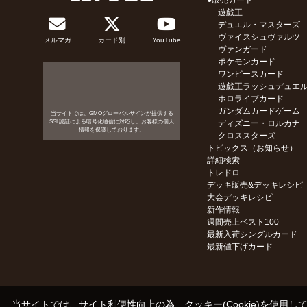
●販売カード
遊戯王
デュエル・マスターズ
ヴァイスシュヴァルツ
メルマガ
カード別
YouTube
ヴァンガード
ポケモンカード
ワンピースカード
遊戯王ラッシュデュエ
ホロライブカード
ガンダムカードゲーム
当サイトでは、GMOグローバルサインが提供する
SSL認証による暗号化通信に対応し、お客様の個人
ディズニー・ロルカナ
情報を保護しております。
クロススターズ
トピックス（お知らせ）
詳細検索
トレドロ
デッキ販売&デッキレシピ
大会デッキレシピ
新作情報
週間売上ベスト100
最新入荷シングルカード
最新値下げカード
当サイトでは、サイト利便性向上の為、クッキー(Cookie)を使用し