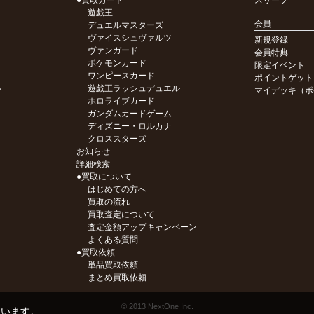
●買取カード
スリーブ
遊戯王
会員
デュエルマスターズ
ヴァイスシュヴァルツ
新規登録
ヴァンガード
会員特典
ポケモンカード
限定イベント
ワンピースカード
ポイントゲット
ル
遊戯王ラッシュデュエル
マイデッキ（ポ
ホロライブカード
ガンダムカードゲーム
ディズニー・ロルカナ
クロススターズ
お知らせ
詳細検索
●買取について
はじめての方へ
買取の流れ
買取査定について
査定金額アップキャンペーン
よくある質問
●買取依頼
単品買取依頼
まとめ買取依頼
© 2013 NextOne Inc.
ています。