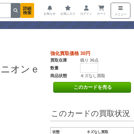
詳細
検索
お知らせ
お気に入り
ログイン
カート
メニュー
強化買取価格 30円
買取在庫
残り 36点
ケニオンｅ
数量
商品状態
キズなし買取
このカードを売る
このカードの買取状況
状態
キズなし買取