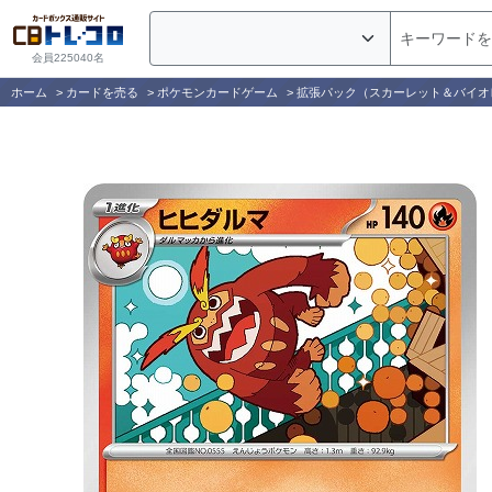
会員225040名
ホーム
>
カードを売る
>
ポケモンカードゲーム
>
拡張パック（スカーレット＆バイオ