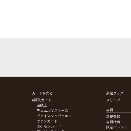
カードを売る
周辺グッズ
●買取カード
スリーブ
遊戯王
会員
デュエルマスターズ
ヴァイスシュヴァルツ
新規登録
ヴァンガード
会員特典
ポケモンカード
限定イベント