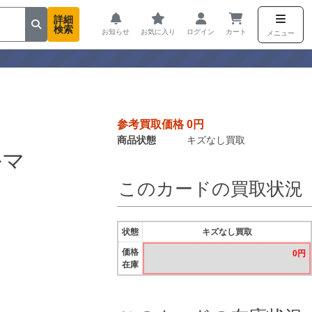
詳細
検索
お知らせ
お気に入り
ログイン
カート
メニュー
参考買取価格 0円
商品状態
キズなし買取
ルマ
このカードの買取状況
状態
キズなし買取
価格
0円
在庫