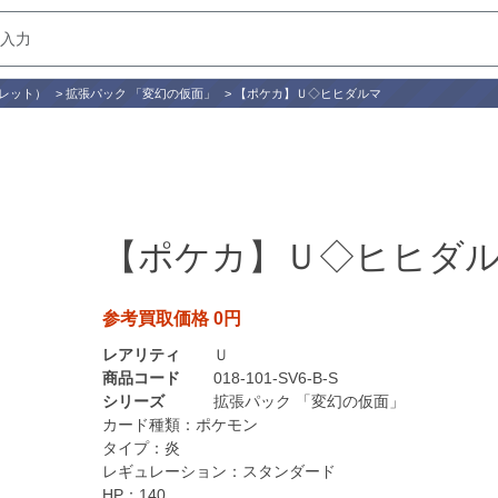
レット）
>
拡張パック 「変幻の仮面」
>
【ポケカ】Ｕ◇ヒヒダルマ
【ポケカ】Ｕ◇ヒヒダ
参考買取価格 0円
レアリティ
Ｕ
商品コード
018-101-SV6-B-S
シリーズ
拡張パック 「変幻の仮面」
カード種類：
ポケモン
タイプ：
炎
レギュレーション：
スタンダード
HP：
140