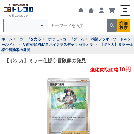
会員225380名
詳細
検索
ホーム
カードを売る
ポケモンカードゲーム
構築デッキ（ソード＆シ
ールド）
VSTAR&VMAX ハイクラスデッキ ゼラオラ
【ポケカ】ミラー仕
様◇冒険家の発見
【ポケカ】ミラー仕様◇冒険家の発見
10円
強化買取価格