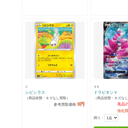
Ｃ
ＳＲ
シビシラス
ドラピオンＶ
（商品状態・キズなし買取）
（商品状態・キズなし
0円
美品
参考買取価格
強化
残り：