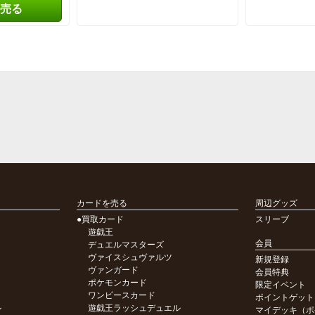
売る
カードを売る
周辺グッズ
●買取カード
スリーブ
遊戯王
会員
デュエルマスターズ
ヴァイスシュヴァルツ
新規登録
ヴァンガード
会員特典
ポケモンカード
限定イベント
ワンピースカード
ポイントゲット
ル
遊戯王ラッシュデュエル
マイデッキ（ポ