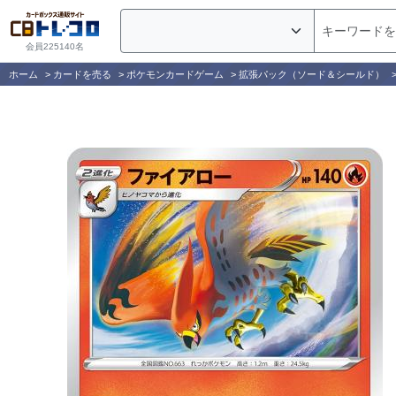
会員225140名
ホーム
>
カードを売る
>
ポケモンカードゲーム
>
拡張パック（ソード＆シールド）