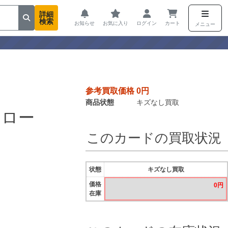
詳細
検索
お知らせ
お気に入り
ログイン
カート
メニュー
参考買取価格 0円
商品状態
キズなし買取
アロー
このカードの買取状況
状態
キズなし買取
価格
0円
在庫