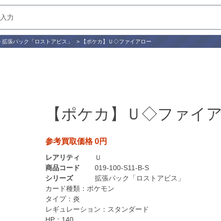
>
拡張パック「ロストアビス」
>
【ポケカ】Ｕ◇ファイアロー
【ポケカ】Ｕ◇ファイ
参考買取価格 0円
レアリティ
Ｕ
商品コード
019-100-S11-B-S
シリーズ
拡張パック「ロストアビス」
カード種類：
ポケモン
タイプ：
炎
レギュレーション：
スタンダード
HP：
140