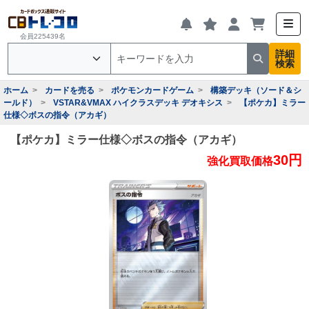
会員225439名
詳細
検索
ホーム
カードを売る
ポケモンカードゲーム
構築デッキ（ソード＆シ
ールド）
VSTAR&VMAX ハイクラスデッキ デオキシス
【ポケカ】ミラー
仕様◇ボスの指令（アカギ）
【ポケカ】ミラー仕様◇ボスの指令（アカギ）
30円
強化買取価格