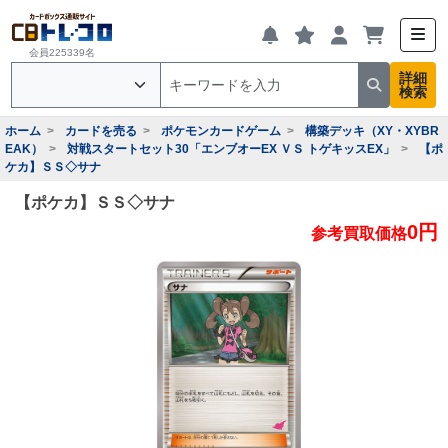
会員225339名
詳細
検索
ホーム
カードを売る
ポケモンカードゲーム
構築デッキ（XY・XYBR
EAK）
対戦スタートセット30「エンブオーEX ＶＳ トゲキッスEX」
【ポ
ケカ】ＳＳ◇サナ
【ポケカ】ＳＳ◇サナ
0円
参考買取価格