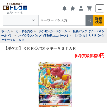
会員225049名
詳細
検索
ホーム
カードを売る
ポケモンカードゲーム
拡張パック（ソード＆シ
ールド）
ハイクラスパック｢VSTARユニバース｣
【ポケカ】ＲＲＲ◇バオ
ッキーＶＳＴＡＲ
【ポケカ】ＲＲＲ◇バオッキーＶＳＴＡＲ
0円
参考買取価格