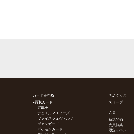
カードを売る
周辺グッズ
●買取カード
スリーブ
遊戯王
会員
デュエルマスターズ
ヴァイスシュヴァルツ
新規登録
ヴァンガード
会員特典
ポケモンカード
限定イベント