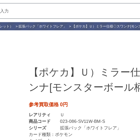
レット）
>
拡張パック「ホワイトフレア」
>
【ポケカ】Ｕ）ミラー仕様◇スワンナ[モン
【ポケカ】Ｕ）ミラー
ンナ[モンスターボール柄
参考買取価格 0円
レアリティ
Ｕ
商品コード
023-086-SV11W-BM-S
シリーズ
拡張パック「ホワイトフレア」
カード種類：
ポケモン