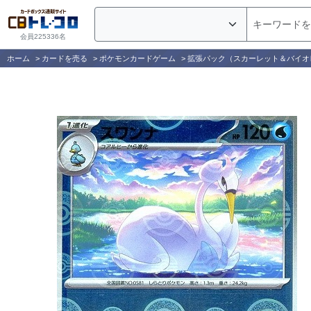
会員225336名
ホーム
>
カードを売る
>
ポケモンカードゲーム
>
拡張パック（スカーレット＆バイオ