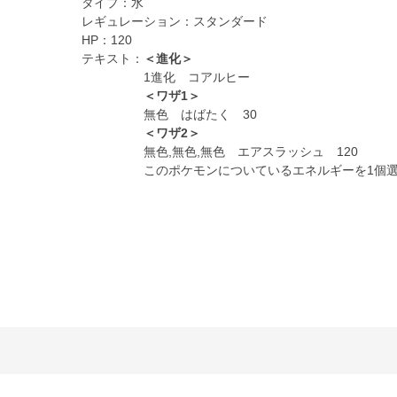
タイプ：
水
レギュレーション：
スタンダード
HP：
120
テキスト：
＜進化＞
1進化 コアルヒー
＜ワザ1＞
無色 はばたく 30
＜ワザ2＞
無色,無色,無色 エアスラッシュ 120
このポケモンについているエネルギーを1個