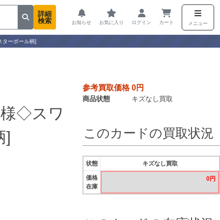
詳細
検索
お知らせ
お気に入り
ログイン
カート
メニュー
スターボール柄]
参考買取価格 0円
商品状態
キズなし買取
仕様◇スワ
このカードの買取状況
]
状態
キズなし買取
価格
0円
在庫