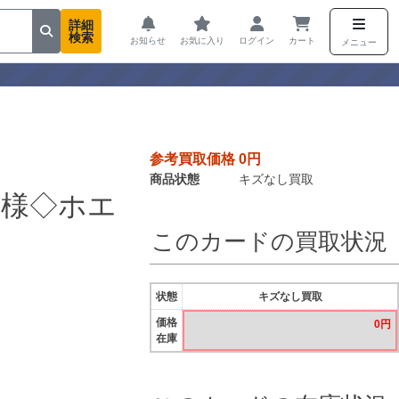
詳細
検索
お知らせ
お気に入り
ログイン
カート
メニュー
参考買取価格 0円
商品状態
キズなし買取
仕様◇ホエ
このカードの買取状況
状態
キズなし買取
価格
0円
在庫