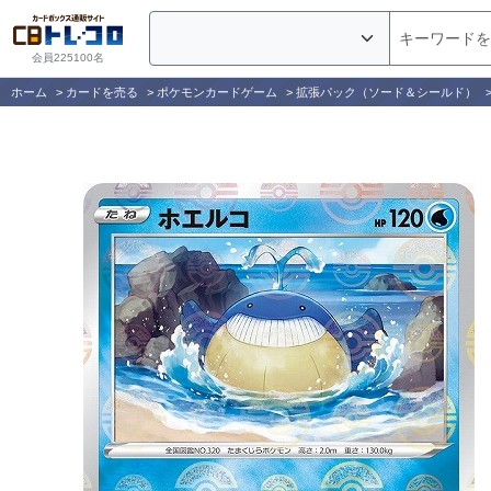
会員225100名
ホーム
>
カードを売る
>
ポケモンカードゲーム
>
拡張パック（ソード＆シールド）