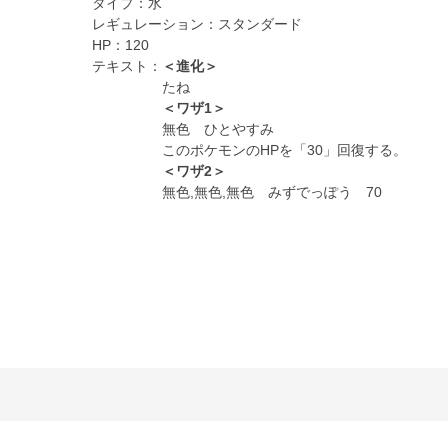
タイプ：
水
レギュレーション：
スタンダード
HP：
120
テキスト：
＜進化＞
たね
＜ワザ1＞
無色 ひとやすみ
このポケモンのHPを「30」回復する。
＜ワザ2＞
無色,無色,無色 みずでっぽう 70