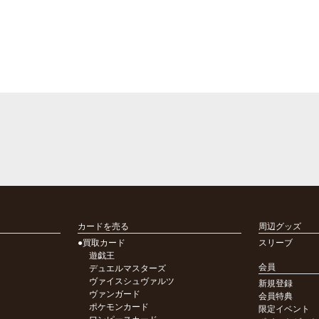
カードを売る
周辺グッズ
●買取カード
スリーブ
遊戯王
会員
デュエルマスターズ
ヴァイスシュヴァルツ
新規登録
ヴァンガード
会員特典
ポケモンカード
限定イベント