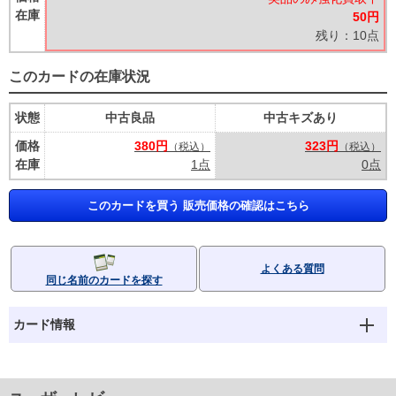
在庫
50円
残り：10点
このカードの在庫状況
状態
中古良品
中古キズあり
価格
380円
323円
（税込）
（税込）
在庫
1点
0点
このカードを買う 販売価格の確認はこちら
よくある質問
同じ名前のカードを探す
カード情報