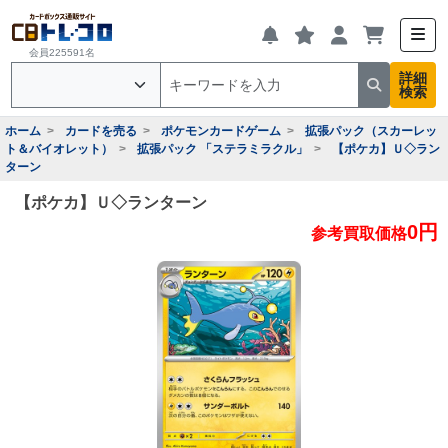
会員225591名
詳細
検索
ホーム
カードを売る
ポケモンカードゲーム
拡張パック（スカーレッ
ト＆バイオレット）
拡張パック 「ステラミラクル」
【ポケカ】Ｕ◇ラン
ターン
【ポケカ】Ｕ◇ランターン
0円
参考買取価格