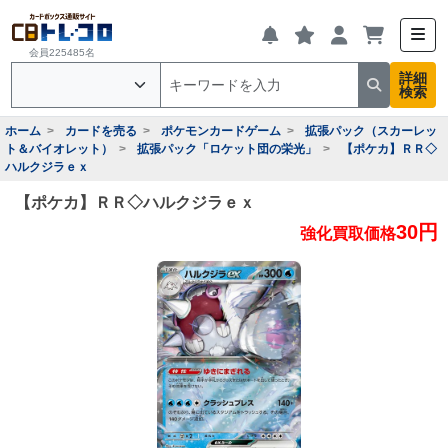
会員225485名
詳細
検索
ホーム
カードを売る
ポケモンカードゲーム
拡張パック（スカーレッ
ト＆バイオレット）
拡張パック「ロケット団の栄光」
【ポケカ】ＲＲ◇
ハルクジラｅｘ
【ポケカ】ＲＲ◇ハルクジラｅｘ
30円
強化買取価格