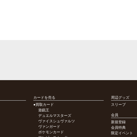
カードを売る
周辺グッズ
●買取カード
スリーブ
遊戯王
会員
デュエルマスターズ
ヴァイスシュヴァルツ
新規登録
ヴァンガード
会員特典
ポケモンカード
限定イベント