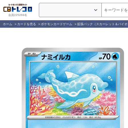
会員225269名
ホーム
>
カードを売る
>
ポケモンカードゲーム
>
拡張パック（スカーレット＆バイオ