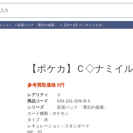
レット）
>
拡張パック 「変幻の仮面」
>
【ポケカ】Ｃ◇ナミイルカ
【ポケカ】Ｃ◇ナミイ
参考買取価格 0円
レアリティ
Ｃ
商品コード
034-101-SV6-B-S
シリーズ
拡張パック 「変幻の仮面」
カード種類：
ポケモン
タイプ：
水
レギュレーション：
スタンダード
HP：
70