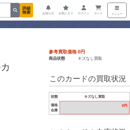
詳細
検索
お知らせ
お気に入り
ログイン
カート
メニュー
参考買取価格 0円
商品状態
キズなし買取
ルカ
このカードの買取状況
状態
キズなし買取
価格
0円
在庫