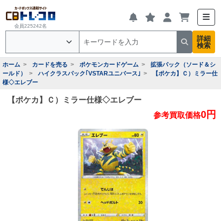
会員225242名
詳細
検索
ホーム
カードを売る
ポケモンカードゲーム
拡張パック（ソード＆シ
ールド）
ハイクラスパック｢VSTARユニバース｣
【ポケカ】Ｃ）ミラー仕
様◇エレブー
【ポケカ】Ｃ）ミラー仕様◇エレブー
0円
参考買取価格