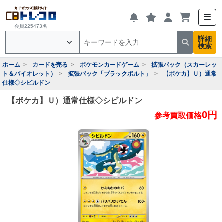
会員225473名
詳細
検索
ホーム
カードを売る
ポケモンカードゲーム
拡張パック（スカーレッ
ト＆バイオレット）
拡張パック「ブラックボルト」
【ポケカ】Ｕ）通常
仕様◇シビルドン
【ポケカ】Ｕ）通常仕様◇シビルドン
0円
参考買取価格