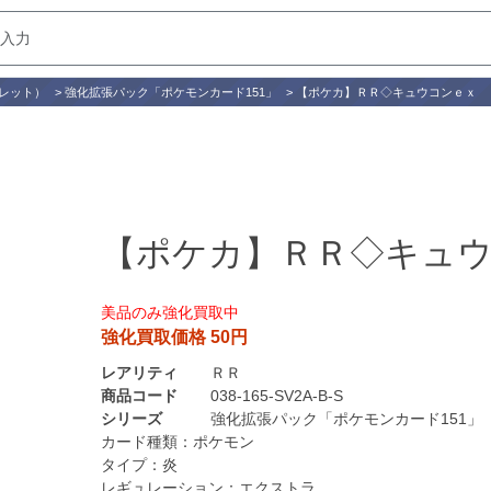
レット）
>
強化拡張パック「ポケモンカード151」
>
【ポケカ】ＲＲ◇キュウコンｅｘ
【ポケカ】ＲＲ◇キュ
美品のみ強化買取中
強化買取価格 50円
レアリティ
ＲＲ
商品コード
038-165-SV2A-B-S
シリーズ
強化拡張パック「ポケモンカード151」
カード種類：
ポケモン
タイプ：
炎
レギュレーション：
エクストラ