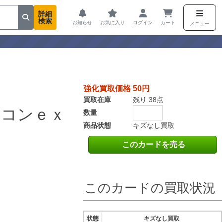
詳細
検索
お知らせ
お気に入り
ログイン
カート
メニュー
強化買取価格 50円
買取在庫
残り 38点
ウコンｅｘ
数量
商品状態
キズなし買取
このカードを売る
このカードの買取状況
状態
キズなし買取