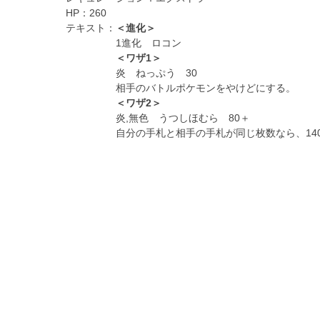
HP：
260
テキスト：
＜進化＞
1進化 ロコン
＜ワザ1＞
炎 ねっぷう 30
相手のバトルポケモンをやけどにする。
＜ワザ2＞
炎,無色 うつしほむら 80＋
自分の手札と相手の手札が同じ枚数なら、14