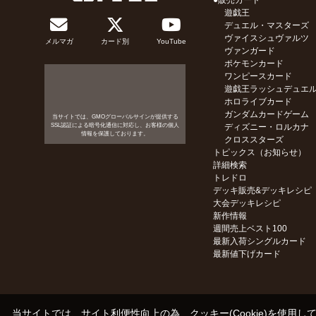
●販売カード
遊戯王
デュエル・マスターズ
ヴァイスシュヴァルツ
メルマガ
カード別
YouTube
ヴァンガード
ポケモンカード
ワンピースカード
遊戯王ラッシュデュエ
ホロライブカード
ガンダムカードゲーム
当サイトでは、GMOグローバルサインが提供する
SSL認証による暗号化通信に対応し、お客様の個人
ディズニー・ロルカナ
情報を保護しております。
クロススターズ
トピックス（お知らせ）
詳細検索
トレドロ
デッキ販売&デッキレシピ
大会デッキレシピ
新作情報
週間売上ベスト100
最新入荷シングルカード
最新値下げカード
当サイトでは、サイト利便性向上の為、クッキー(Cookie)を使用し