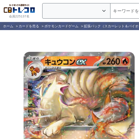
会員225137名
ホーム
>
カードを売る
>
ポケモンカードゲーム
>
拡張パック（スカーレット＆バイオ