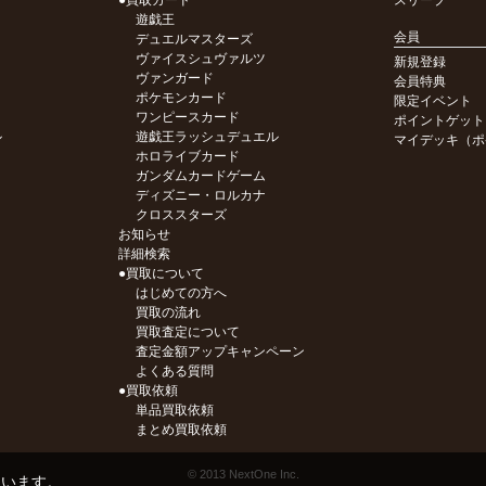
●買取カード
スリーブ
遊戯王
会員
デュエルマスターズ
ヴァイスシュヴァルツ
新規登録
ヴァンガード
会員特典
ポケモンカード
限定イベント
ワンピースカード
ポイントゲット
ル
遊戯王ラッシュデュエル
マイデッキ（ポ
ホロライブカード
ガンダムカードゲーム
ディズニー・ロルカナ
クロススターズ
お知らせ
詳細検索
●買取について
はじめての方へ
買取の流れ
買取査定について
査定金額アップキャンペーン
よくある質問
●買取依頼
単品買取依頼
まとめ買取依頼
© 2013 NextOne Inc.
ています。