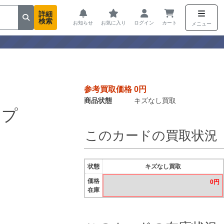
詳細
検索
お知らせ
お気に入り
ログイン
カート
メニュー
参考買取価格 0円
商品状態
キズなし買取
ップ
このカードの買取状況
状態
キズなし買取
価格
0円
在庫