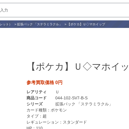
レット）
>
拡張パック 「ステラミラクル」
>
【ポケカ】Ｕ◇マホイップ
【ポケカ】Ｕ◇マホイ
参考買取価格 0円
レアリティ
Ｕ
商品コード
044-102-SV7-B-S
シリーズ
拡張パック 「ステラミラクル」
カード種類：
ポケモン
タイプ：
超
レギュレーション：
スタンダード
HP：
110