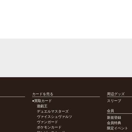
カードを売る
周辺グッズ
●買取カード
スリーブ
遊戯王
会員
デュエルマスターズ
ヴァイスシュヴァルツ
新規登録
ヴァンガード
会員特典
ポケモンカード
限定イベント