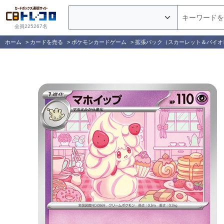
会員225267名
ホーム
>
カードを売る
>
ポケモンカードゲーム
>
拡張パック（スカーレット＆バイオ