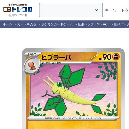
会員225256名
ホーム
>
カードを売る
>
ポケモンカードゲーム
>
拡張パック（MEGA）
>
拡張パッ