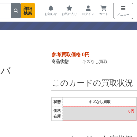
詳細
検索
お知らせ
お気に入り
ログイン
カート
メニュー
参考買取価格 0円
商品状態
キズなし買取
ーバ
このカードの買取状況
状態
キズなし買取
価格
0円
在庫