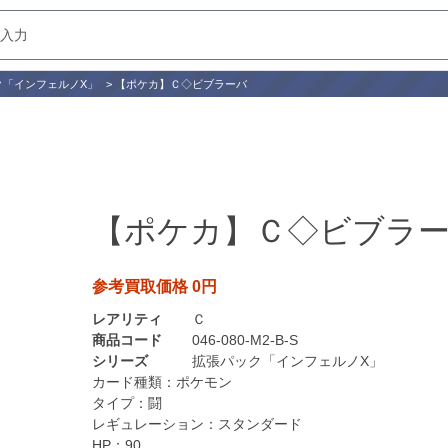
ク「インフェルノX」
>
【ポケカ】Ｃ◇ビブラーバ
【ポケカ】Ｃ◇ビブラ
参考買取価格 0円
レアリティ
Ｃ
商品コード
046-080-M2-B-S
シリーズ
拡張パック「インフェルノX」
カード種類：
ポケモン
タイプ：
闘
レギュレーション：
スタンダード
HP：
90