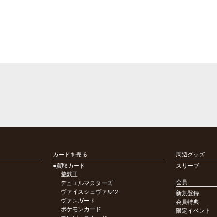
カードを売る
周辺グッズ
●買取カード
スリーブ
遊戯王
会員
デュエルマスターズ
ヴァイスシュヴァルツ
新規登録
ヴァンガード
会員特典
ポケモンカード
限定イベント