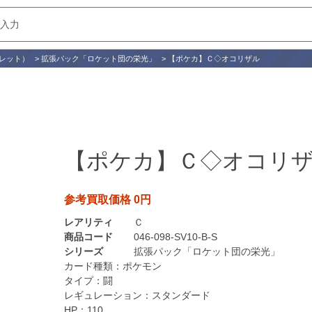
レット）
>
拡張パック「ロケット団の栄光」
>
【ポケカ】Ｃ◇オコリザル
【ポケカ】Ｃ◇オコリ
参考買取価格 0円
レアリティ
Ｃ
商品コード
046-098-SV10-B-S
シリーズ
拡張パック「ロケット団の栄光」
カード種類：
ポケモン
タイプ：
闘
レギュレーション：
スタンダード
HP：
110