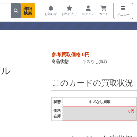
詳細
検索
お知らせ
お気に入り
ログイン
カート
メニュー
参考買取価格 0円
商品状態
キズなし買取
ザル
このカードの買取状況
状態
キズなし買取
価格
0円
在庫