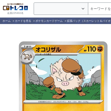
会員225302名
ホーム
>
カードを売る
>
ポケモンカードゲーム
>
拡張パック（スカーレット＆バイオ