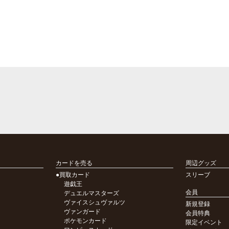
カードを売る
周辺グッズ
●買取カード
スリーブ
遊戯王
会員
デュエルマスターズ
ヴァイスシュヴァルツ
新規登録
ヴァンガード
会員特典
ポケモンカード
限定イベント