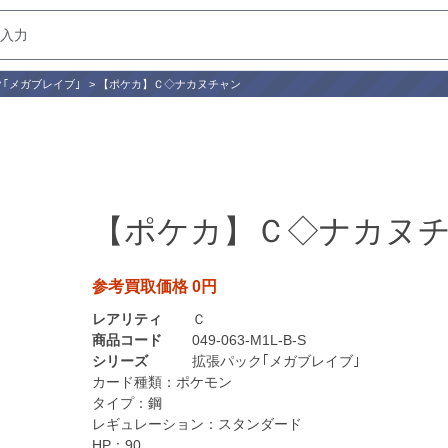
｢メガブレイブ｣
>
【ポケカ】Ｃ◇ナカヌチャン
【ポケカ】Ｃ◇ナカヌ
参考買取価格 0円
レアリティ
Ｃ
商品コード
049-063-M1L-B-S
シリーズ
拡張パック｢メガブレイブ｣
カード種類：
ポケモン
タイプ：
鋼
レギュレーション：
スタンダード
HP：
90