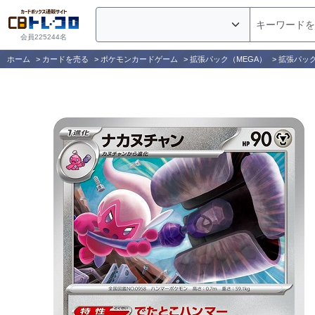
会員225244名
ホーム
>
カードを売る
>
ポケモンカードゲーム
>
拡張パック（MEGA）
>
拡張パック