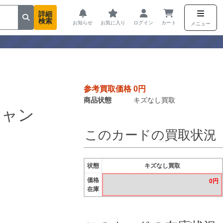
詳細
検索
お知らせ
お気に入り
ログイン
カート
メニュー
参考買取価格 0円
商品状態
キズなし買取
チャン
このカードの買取状況
状態
キズなし買取
価格
0円
在庫