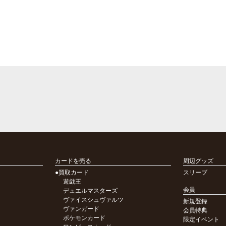
カードを売る
周辺グッズ
●買取カード
スリーブ
遊戯王
会員
デュエルマスターズ
ヴァイスシュヴァルツ
新規登録
ヴァンガード
会員特典
ポケモンカード
限定イベント