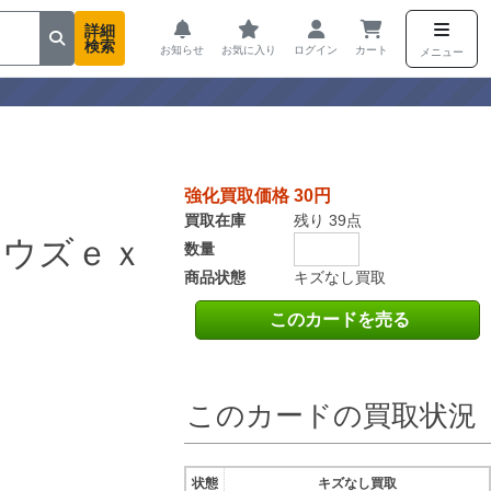
詳細
検索
お知らせ
お気に入り
ログイン
カート
メニュー
強化買取価格 30円
買取在庫
残り 39点
ュウズｅｘ
数量
商品状態
キズなし買取
このカードを売る
このカードの買取状況
状態
キズなし買取