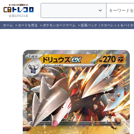
会員225121名
ホーム
>
カードを売る
>
ポケモンカードゲーム
>
拡張パック（スカーレット＆バイオ