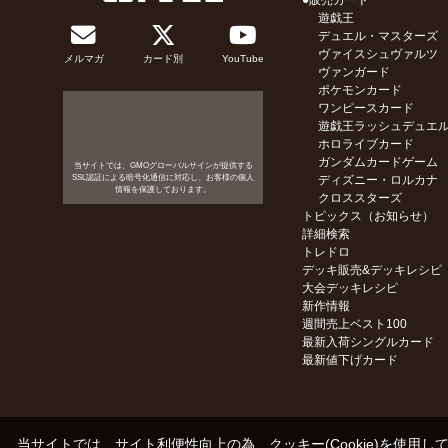
●販売カード
遊戯王
デュエル・マスターズ
ヴァイスシュヴァルツ
メルマガ
カード別
YouTube
ヴァンガード
ポケモンカード
ワンピースカード
遊戯王ラッシュデュエ
ホロライブカード
ガンダムカードゲーム
当サイトでは、GMOグローバルサインが提供する
SSL認証による暗号化通信に対応し、お客様の個人
ディズニー・ロルカナ
情報を保護しております。
クロススターズ
トピックス（お知らせ）
詳細検索
トレドロ
デッキ販売&デッキレシピ
大会デッキレシピ
新作情報
週間売上ベスト100
最新入荷シングルカード
最新値下げカード
当サイトでは、サイト利便性向上の為、クッキー(Cookie)を使用し