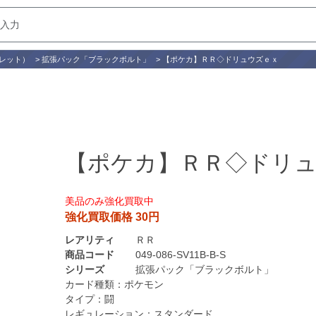
レット）
>
拡張パック「ブラックボルト」
>
【ポケカ】ＲＲ◇ドリュウズｅｘ
【ポケカ】ＲＲ◇ドリ
美品のみ強化買取中
強化買取価格 30円
レアリティ
ＲＲ
商品コード
049-086-SV11B-B-S
シリーズ
拡張パック「ブラックボルト」
カード種類：
ポケモン
タイプ：
闘
レギュレーション：
スタンダード