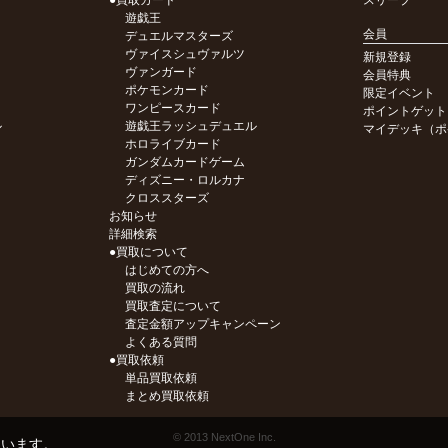
●買取カード
スリーブ
遊戯王
会員
デュエルマスターズ
ヴァイスシュヴァルツ
新規登録
ヴァンガード
会員特典
ポケモンカード
限定イベント
ワンピースカード
ポイントゲット
ル
遊戯王ラッシュデュエル
マイデッキ（ポ
ホロライブカード
ガンダムカードゲーム
ディズニー・ロルカナ
クロススターズ
お知らせ
詳細検索
●買取について
はじめての方へ
買取の流れ
買取査定について
査定金額アップキャンペーン
よくある質問
●買取依頼
単品買取依頼
まとめ買取依頼
© 2013 NextOne Inc.
ています。