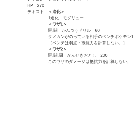
HP：
270
テキスト：
＜進化＞
1進化 モグリュー
＜ワザ1＞
闘,闘 かんつうドリル 60
ダメカンがのっている相手のベンチポケモン1
［ベンチは弱点・抵抗力を計算しない。］
＜ワザ2＞
闘,闘,闘 がんせきおとし 200
このワザのダメージは抵抗力を計算しない。