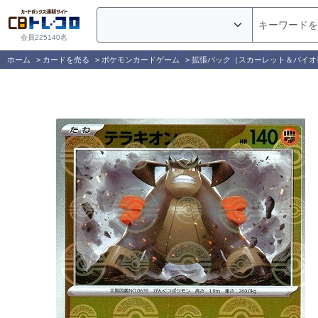
会員225140名
ホーム
>
カードを売る
>
ポケモンカードゲーム
>
拡張パック（スカーレット＆バイオ