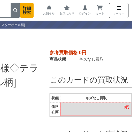
詳細
検索
お知らせ
お気に入り
ログイン
カート
メニュー
ンスターボール柄]
参考買取価格 0円
商品状態
キズなし買取
仕様◇テラ
このカードの買取状況
柄]
状態
キズなし買取
価格
0円
在庫