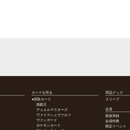
カードを売る
周辺グッズ
●買取カード
スリーブ
遊戯王
会員
デュエルマスターズ
ヴァイスシュヴァルツ
新規登録
ヴァンガード
会員特典
ポケモンカード
限定イベント