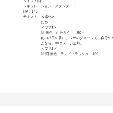
タイプ：
闘
レギュレーション：
スタンダード
HP：
140
テキスト：
＜進化＞
たね
＜ワザ1＞
闘,無色 かたきうち 50＋
前の相手の番に、ワザのダメージで、自分の
たなら、80ダメージ追加。
＜ワザ2＞
闘,闘,無色 ランドクラッシュ 100