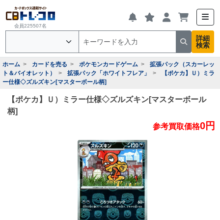
会員225507名
詳細
検索
ホーム
カードを売る
ポケモンカードゲーム
拡張パック（スカーレッ
ト＆バイオレット）
拡張パック「ホワイトフレア」
【ポケカ】Ｕ）ミラ
ー仕様◇ズルズキン[マスターボール柄]
【ポケカ】Ｕ）ミラー仕様◇ズルズキン[マスターボール
柄]
0円
参考買取価格