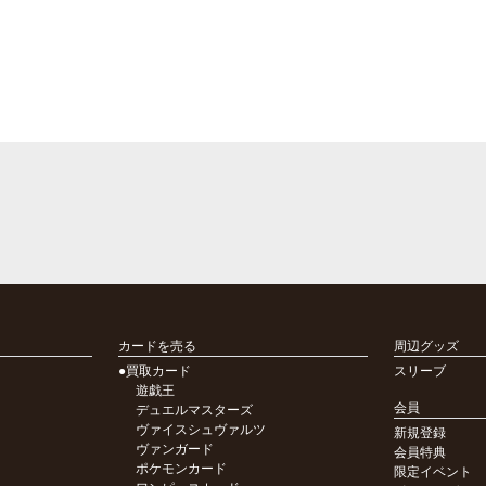
カードを売る
周辺グッズ
●買取カード
スリーブ
遊戯王
会員
デュエルマスターズ
ヴァイスシュヴァルツ
新規登録
ヴァンガード
会員特典
ポケモンカード
限定イベント