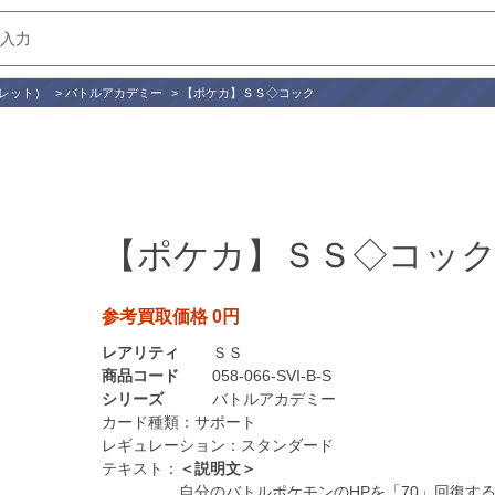
レット）
>
バトルアカデミー
>
【ポケカ】ＳＳ◇コック
【ポケカ】ＳＳ◇コッ
参考買取価格 0円
レアリティ
ＳＳ
商品コード
058-066-SVI-B-S
シリーズ
バトルアカデミー
カード種類：
サポート
レギュレーション：
スタンダード
テキスト：
＜説明文＞
自分のバトルポケモンのHPを「70」回復す