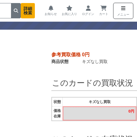
詳細
検索
お知らせ
お気に入り
ログイン
カート
メニュー
参考買取価格 0円
商品状態
キズなし買取
ク
このカードの買取状況
状態
キズなし買取
価格
0円
在庫
る。