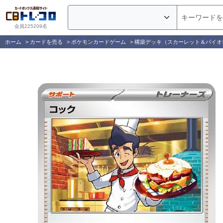
会員225209名
ホーム
>
カードを売る
>
ポケモンカードゲーム
>
構築デッキ（スカーレット＆バイオ