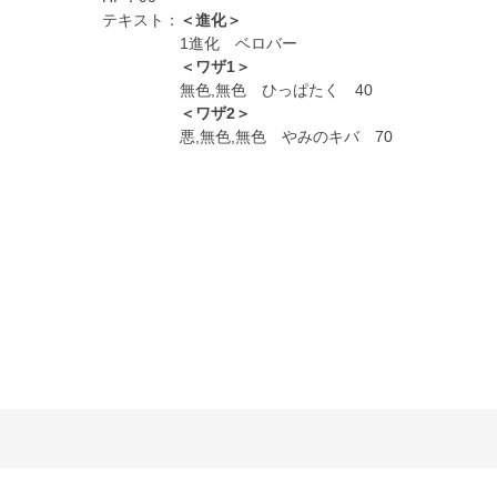
テキスト：
＜進化＞
1進化 ベロバー
＜ワザ1＞
無色,無色 ひっぱたく 40
＜ワザ2＞
悪,無色,無色 やみのキバ 70