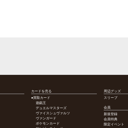
カードを売る
周辺グッズ
●買取カード
スリーブ
遊戯王
会員
デュエルマスターズ
ヴァイスシュヴァルツ
新規登録
ヴァンガード
会員特典
ポケモンカード
限定イベント