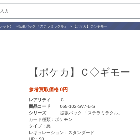
レット）
>
拡張パック 「ステラミラクル」
>
【ポケカ】Ｃ◇ギモー
【ポケカ】Ｃ◇ギモー
参考買取価格 0円
レアリティ
Ｃ
商品コード
065-102-SV7-B-S
シリーズ
拡張パック 「ステラミラクル」
カード種類：
ポケモン
タイプ：
悪
レギュレーション：
スタンダード
HP：
90