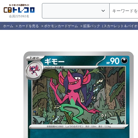
会員225392名
ホーム
>
カードを売る
>
ポケモンカードゲーム
>
拡張パック（スカーレット＆バイオ