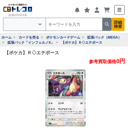
会員225522名
詳細
検索
ホーム
カードを売る
ポケモンカードゲーム
拡張パック（MEGA）
拡張パック「インフェルノX」
【ポケカ】Ｒ◇エテボース
【ポケカ】Ｒ◇エテボース
0円
参考買取価格