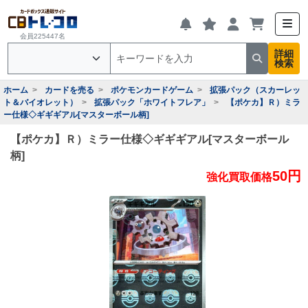
会員225447名
詳細
検索
ホーム
カードを売る
ポケモンカードゲーム
拡張パック（スカーレッ
ト＆バイオレット）
拡張パック「ホワイトフレア」
【ポケカ】Ｒ）ミラ
ー仕様◇ギギギアル[マスターボール柄]
【ポケカ】Ｒ）ミラー仕様◇ギギギアル[マスターボール
柄]
50円
強化買取価格