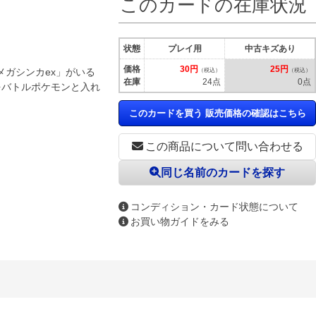
このカードの在庫状況
状態
プレイ用
中古キズあり
価格
30円
25円
ガシンカex」がいる
（税込）
（税込）
在庫
24点
0点
をバトルポケモンと入れ
このカードを買う 販売価格の確認はこちら
この商品について問い合わせる
同じ名前のカードを探す
コンディション・カード状態について
お買い物ガイドをみる