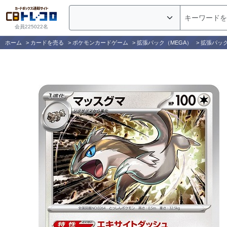
会員225022名
ホーム
>
カードを売る
>
ポケモンカードゲーム
>
拡張パック（MEGA）
>
拡張パッ