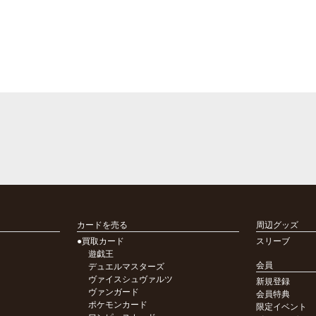
カードを売る
周辺グッズ
●買取カード
スリーブ
遊戯王
会員
デュエルマスターズ
ヴァイスシュヴァルツ
新規登録
ヴァンガード
会員特典
ポケモンカード
限定イベント