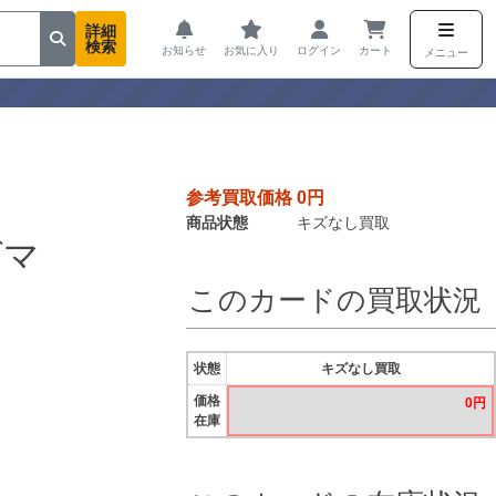
詳細
検索
お知らせ
お気に入り
ログイン
カート
メニュー
参考買取価格 0円
商品状態
キズなし買取
グマ
このカードの買取状況
状態
キズなし買取
価格
0円
在庫