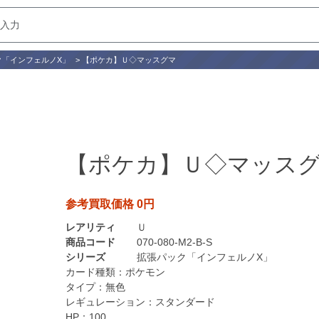
ク「インフェルノX」
>
【ポケカ】Ｕ◇マッスグマ
【ポケカ】Ｕ◇マッス
参考買取価格 0円
レアリティ
Ｕ
商品コード
070-080-M2-B-S
シリーズ
拡張パック「インフェルノX」
カード種類：
ポケモン
タイプ：
無色
レギュレーション：
スタンダード
HP：
100