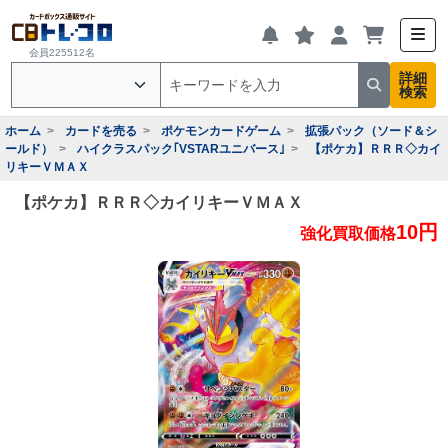
会員225512名
詳細
検索
ホーム
カードを売る
ポケモンカードゲーム
拡張パック（ソード＆シ
ールド）
ハイクラスパック｢VSTARユニバース｣
【ポケカ】ＲＲＲ◇カイ
リキーＶＭＡＸ
【ポケカ】ＲＲＲ◇カイリキーＶＭＡＸ
10円
強化買取価格