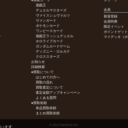
●買取カード
スリーブ
遊戯王
会員
デュエルマスターズ
ヴァイスシュヴァルツ
新規登録
ヴァンガード
会員特典
ポケモンカード
限定イベント
ワンピースカード
ポイントゲット
ル
遊戯王ラッシュデュエル
マイデッキ（ポ
ホロライブカード
ガンダムカードゲーム
ディズニー・ロルカナ
クロススターズ
お知らせ
詳細検索
●買取について
はじめての方へ
買取の流れ
買取査定について
査定金額アップキャンペーン
よくある質問
●買取依頼
単品買取依頼
まとめ買取依頼
© 2013 NextOne Inc.
ています。