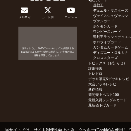
●販売カード
遊戯王
デュエル・マスターズ
ヴァイスシュヴァルツ
メルマガ
カード別
YouTube
ヴァンガード
ポケモンカード
ワンピースカード
遊戯王ラッシュデュエ
ホロライブカード
ガンダムカードゲーム
当サイトでは、GMOグローバルサインが提供する
SSL認証による暗号化通信に対応し、お客様の個人
ディズニー・ロルカナ
情報を保護しております。
クロススターズ
トピックス（お知らせ）
詳細検索
トレドロ
デッキ販売&デッキレシピ
大会デッキレシピ
新作情報
週間売上ベスト100
最新入荷シングルカード
最新値下げカード
当サイトでは、サイト利便性向上の為、クッキー(Cookie)を使用し