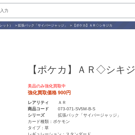
レット）
>
拡張パック「サイバージャッジ」
>
【ポケカ】ＡＲ◇シキジカ
【ポケカ】ＡＲ◇シキ
美品のみ強化買取中
強化買取価格 900円
レアリティ
ＡＲ
商品コード
073-071-SV5M-B-S
シリーズ
拡張パック「サイバージャッジ」
カード種類：
ポケモン
タイプ：
草
レギュレーション：
スタンダード