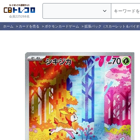
会員225268名
ホーム
>
カードを売る
>
ポケモンカードゲーム
>
拡張パック（スカーレット＆バイオ