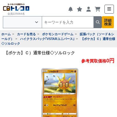
会員225064名
詳細
検索
ホーム
カードを売る
ポケモンカードゲーム
拡張パック（ソード＆シ
ールド）
ハイクラスパック｢VSTARユニバース｣
【ポケカ】Ｃ）通常仕様
◇ソルロック
【ポケカ】Ｃ）通常仕様◇ソルロック
0円
参考買取価格