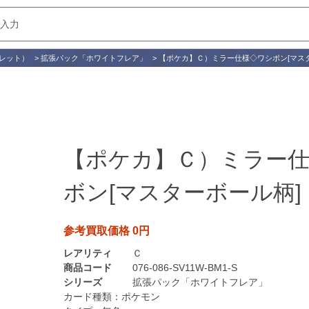
レット）
>
拡張パック「ホワイトフレア」
>
【ポケカ】Ｃ）ミラー仕様◇ワシボン[マス
【ポケカ】Ｃ）ミラー
ボン[マスターボール柄]
参考買取価格 0円
レアリティ
Ｃ
商品コード
076-086-SV11W-BM1-S
シリーズ
拡張パック「ホワイトフレア」
カード種類：
ポケモン