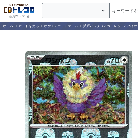
会員225395名
ホーム
>
カードを売る
>
ポケモンカードゲーム
>
拡張パック（スカーレット＆バイオ