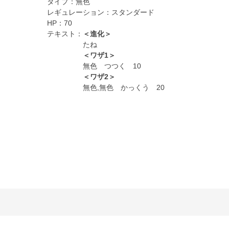
タイプ：
無色
レギュレーション：
スタンダード
HP：
70
テキスト：
＜進化＞
たね
＜ワザ1＞
無色 つつく 10
＜ワザ2＞
無色,無色 かっくう 20