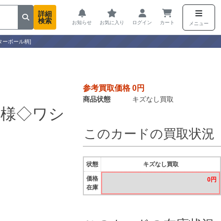
詳細
検索
お知らせ
お気に入り
ログイン
カート
メニュー
ターボール柄]
参考買取価格 0円
商品状態
キズなし買取
仕様◇ワシ
このカードの買取状況
状態
キズなし買取
価格
0円
在庫