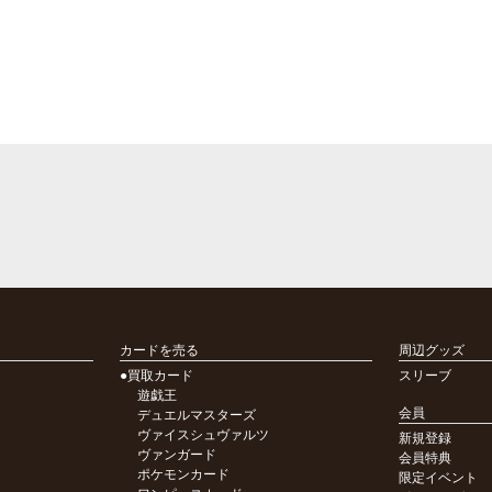
カードを売る
周辺グッズ
●買取カード
スリーブ
遊戯王
会員
デュエルマスターズ
ヴァイスシュヴァルツ
新規登録
ヴァンガード
会員特典
ポケモンカード
限定イベント