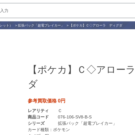
レット）
>
拡張パック「超電ブレイカー」
>
【ポケカ】Ｃ◇アローラ ディグダ
【ポケカ】Ｃ◇アロー
ダ
参考買取価格 0円
レアリティ
Ｃ
商品コード
076-106-SV8-B-S
シリーズ
拡張パック「超電ブレイカー」
カード種類：
ポケモン