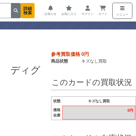
詳細
検索
お知らせ
お気に入り
ログイン
カート
メニュー
参考買取価格 0円
商品状態
キズなし買取
ラ ディグ
このカードの買取状況
状態
キズなし買取
価格
0円
在庫