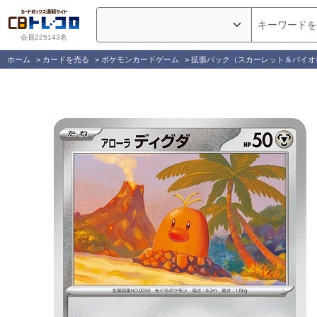
会員225143名
ホーム
>
カードを売る
>
ポケモンカードゲーム
>
拡張パック（スカーレット＆バイオ