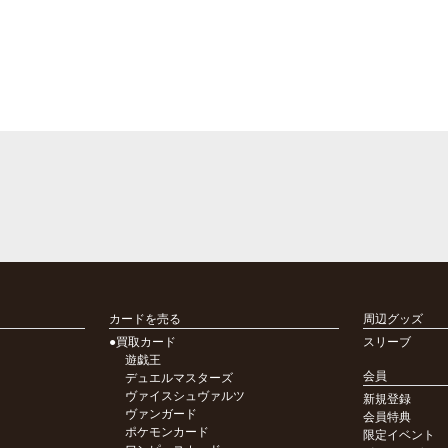
カードを売る
周辺グッズ
●買取カード
スリーブ
遊戯王
会員
デュエルマスターズ
ヴァイスシュヴァルツ
新規登録
ヴァンガード
会員特典
ポケモンカード
限定イベント