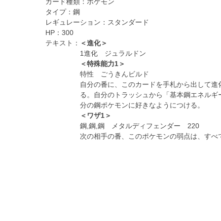
カード種類：
ポケモン
タイプ：
鋼
レギュレーション：
スタンダード
HP：
300
テキスト：
＜進化＞
1進化 ジュラルドン
＜特殊能力1＞
特性 ごうきんビルド
自分の番に、このカードを手札から出して進
る。自分のトラッシュから「基本鋼エネルギ
分の鋼ポケモンに好きなようにつける。
＜ワザ1＞
鋼,鋼,鋼 メタルディフェンダー 220
次の相手の番、このポケモンの弱点は、すべ