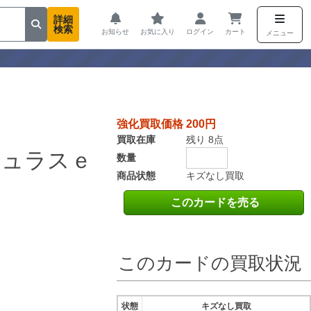
詳細
検索
お知らせ
お気に入り
ログイン
カート
メニュー
強化買取価格 200円
買取在庫
残り 8点
ジュラスｅ
数量
商品状態
キズなし買取
このカードを売る
このカードの買取状況
状態
キズなし買取