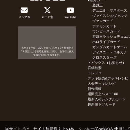
●販売カード
遊戯王
デュエル・マスターズ
ヴァイスシュヴァルツ
メルマガ
カード別
YouTube
ヴァンガード
ポケモンカード
ワンピースカード
遊戯王ラッシュデュエ
ホロライブカード
ガンダムカードゲーム
当サイトでは、GMOグローバルサインが提供する
SSL認証による暗号化通信に対応し、お客様の個人
ディズニー・ロルカナ
情報を保護しております。
クロススターズ
トピックス（お知らせ）
詳細検索
トレドロ
デッキ販売&デッキレシピ
大会デッキレシピ
新作情報
週間売上ベスト100
最新入荷シングルカード
最新値下げカード
当サイトでは、サイト利便性向上の為、クッキー(Cookie)を使用し