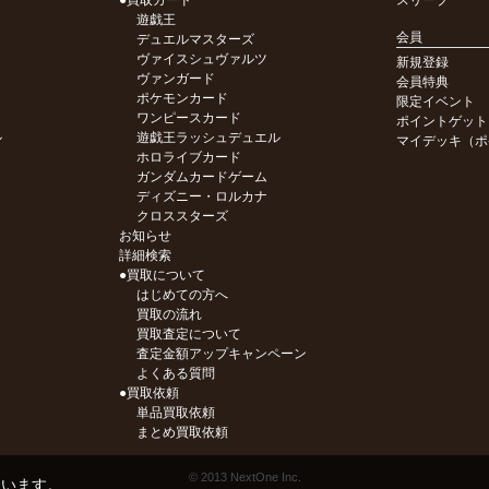
●買取カード
スリーブ
遊戯王
会員
デュエルマスターズ
ヴァイスシュヴァルツ
新規登録
ヴァンガード
会員特典
ポケモンカード
限定イベント
ワンピースカード
ポイントゲット
ル
遊戯王ラッシュデュエル
マイデッキ（ポ
ホロライブカード
ガンダムカードゲーム
ディズニー・ロルカナ
クロススターズ
お知らせ
詳細検索
●買取について
はじめての方へ
買取の流れ
買取査定について
査定金額アップキャンペーン
よくある質問
●買取依頼
単品買取依頼
まとめ買取依頼
© 2013 NextOne Inc.
ています。