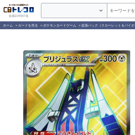
会員225507名
ホーム
>
カードを売る
>
ポケモンカードゲーム
>
拡張パック（スカーレット＆バイオ