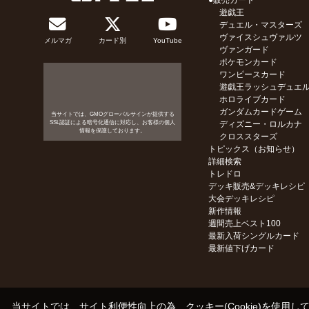
●販売カード
遊戯王
デュエル・マスターズ
ヴァイスシュヴァルツ
メルマガ
カード別
YouTube
ヴァンガード
ポケモンカード
ワンピースカード
遊戯王ラッシュデュエ
ホロライブカード
ガンダムカードゲーム
当サイトでは、GMOグローバルサインが提供する
SSL認証による暗号化通信に対応し、お客様の個人
ディズニー・ロルカナ
情報を保護しております。
クロススターズ
トピックス（お知らせ）
詳細検索
トレドロ
デッキ販売&デッキレシピ
大会デッキレシピ
新作情報
週間売上ベスト100
最新入荷シングルカード
最新値下げカード
当サイトでは、サイト利便性向上の為、クッキー(Cookie)を使用し