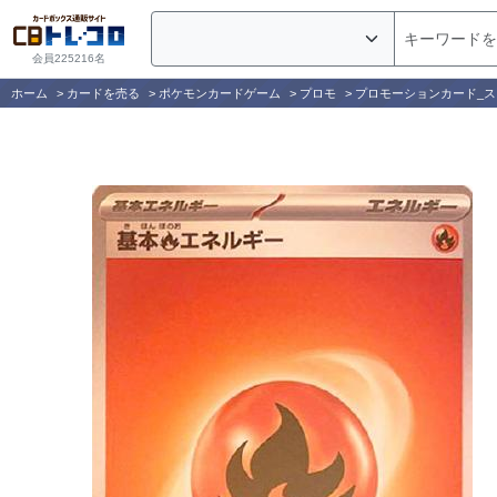
会員225216名
ホーム
>
カードを売る
>
ポケモンカードゲーム
>
プロモ
>
プロモーションカード_