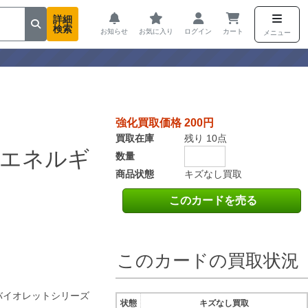
詳細
検索
お知らせ
お気に入り
ログイン
カート
メニュー
強化買取価格 200円
買取在庫
残り 10点
炎エネルギ
数量
商品状態
キズなし買取
このカードを売る
このカードの買取状況
バイオレットシリーズ
状態
キズなし買取