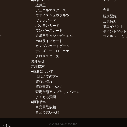
●買取カード
スリーブ
遊戯王
会員
デュエルマスターズ
ヴァイスシュヴァルツ
新規登録
ヴァンガード
会員特典
ポケモンカード
限定イベント
ワンピースカード
ポイントゲット
ル
遊戯王ラッシュデュエル
マイデッキ（ポ
ホロライブカード
ガンダムカードゲーム
ディズニー・ロルカナ
クロススターズ
お知らせ
詳細検索
●買取について
はじめての方へ
買取の流れ
買取査定について
査定金額アップキャンペーン
よくある質問
●買取依頼
単品買取依頼
まとめ買取依頼
© 2013 NextOne Inc.
ています。