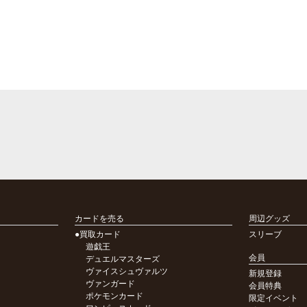
カードを売る
周辺グッズ
●買取カード
スリーブ
遊戯王
会員
デュエルマスターズ
ヴァイスシュヴァルツ
新規登録
ヴァンガード
会員特典
ポケモンカード
限定イベント