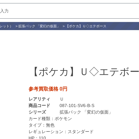
レット）
>
拡張パック 「変幻の仮面」
>
【ポケカ】Ｕ◇エテボース
【ポケカ】Ｕ◇エテボ
参考買取価格 0円
レアリティ
Ｕ
商品コード
087-101-SV6-B-S
シリーズ
拡張パック 「変幻の仮面」
カード種類：
ポケモン
タイプ：
無色
レギュレーション：
スタンダード
HP：
110