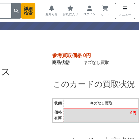
詳細
検索
お知らせ
お気に入り
ログイン
カート
メニュー
参考買取価格 0円
商品状態
キズなし買取
ース
このカードの買取状況
状態
キズなし買取
価格
0円
在庫