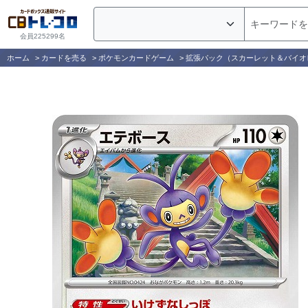
会員225299名
ホーム
>
カードを売る
>
ポケモンカードゲーム
>
拡張パック（スカーレット＆バイオ