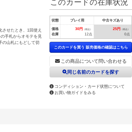
このカードの在庫状況
状態
プレイ用
中古キズあり
価格
30円
25円
化させたとき、1回使え
（税込）
（税込）
在庫
12点
0点
手の手札からオモテを見
手の山札にもどして切
このカードを買う 販売価格の確認はこちら
この商品について問い合わせる
同じ名前のカードを探す
コンディション・カード状態について
お買い物ガイドをみる