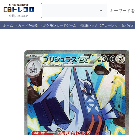
会員225144名
ホーム
>
カードを売る
>
ポケモンカードゲーム
>
拡張パック（スカーレット＆バイオ