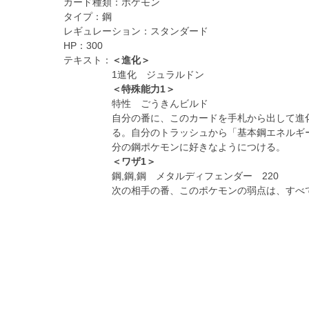
カード種類：
ポケモン
タイプ：
鋼
レギュレーション：
スタンダード
HP：
300
テキスト：
＜進化＞
1進化 ジュラルドン
＜特殊能力1＞
特性 ごうきんビルド
自分の番に、このカードを手札から出して進
る。自分のトラッシュから「基本鋼エネルギ
分の鋼ポケモンに好きなようにつける。
＜ワザ1＞
鋼,鋼,鋼 メタルディフェンダー 220
次の相手の番、このポケモンの弱点は、すべ