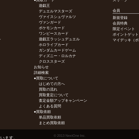
●買取カード
スリーブ
遊戯王
会員
デュエルマスターズ
ヴァイスシュヴァルツ
新規登録
ヴァンガード
会員特典
ポケモンカード
限定イベント
ワンピースカード
ポイントゲット
ル
遊戯王ラッシュデュエル
マイデッキ（ポ
ホロライブカード
ガンダムカードゲーム
ディズニー・ロルカナ
クロススターズ
お知らせ
詳細検索
●買取について
はじめての方へ
買取の流れ
買取査定について
査定金額アップキャンペーン
よくある質問
●買取依頼
単品買取依頼
まとめ買取依頼
© 2013 NextOne Inc.
ています。