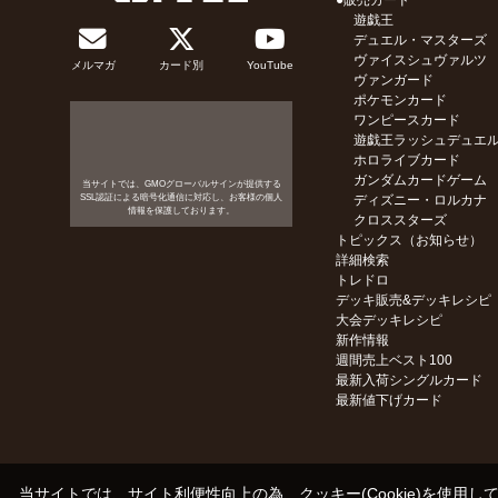
●販売カード
遊戯王
デュエル・マスターズ
ヴァイスシュヴァルツ
メルマガ
カード別
YouTube
ヴァンガード
ポケモンカード
ワンピースカード
遊戯王ラッシュデュエ
ホロライブカード
ガンダムカードゲーム
当サイトでは、GMOグローバルサインが提供する
SSL認証による暗号化通信に対応し、お客様の個人
ディズニー・ロルカナ
情報を保護しております。
クロススターズ
トピックス（お知らせ）
詳細検索
トレドロ
デッキ販売&デッキレシピ
大会デッキレシピ
新作情報
週間売上ベスト100
最新入荷シングルカード
最新値下げカード
当サイトでは、サイト利便性向上の為、クッキー(Cookie)を使用し