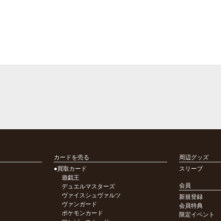
カードを売る
周辺グッズ
●買取カード
スリーブ
遊戯王
会員
デュエルマスターズ
ヴァイスシュヴァルツ
新規登録
ヴァンガード
会員特典
ポケモンカード
限定イベント