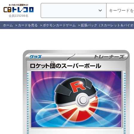
会員225298名
ホーム
>
カードを売る
>
ポケモンカードゲーム
>
拡張パック（スカーレット＆バイオ