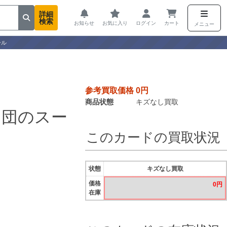
詳細
検索
お知らせ
お気に入り
ログイン
カート
メニュー
ール
参考買取価格 0円
商品状態
キズなし買取
ト団のスー
このカードの買取状況
状態
キズなし買取
価格
0円
在庫