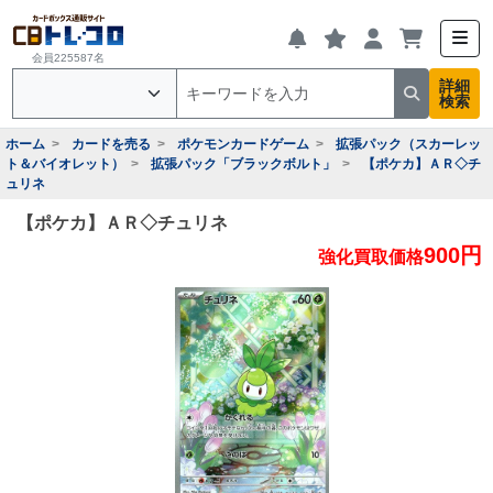
会員225587名
詳細
検索
ホーム
カードを売る
ポケモンカードゲーム
拡張パック（スカーレッ
ト＆バイオレット）
拡張パック「ブラックボルト」
【ポケカ】ＡＲ◇チ
ュリネ
【ポケカ】ＡＲ◇チュリネ
900円
強化買取価格