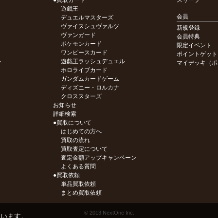
●買取カード
スリーブ
遊戯王
会員
デュエルマスターズ
ヴァイスシュヴァルツ
新規登録
ヴァンガード
会員特典
ポケモンカード
限定イベント
ワンピースカード
ポイントゲット
ル
遊戯王ラッシュデュエル
マイデッキ（ポ
ホロライブカード
ガンダムカードゲーム
ディズニー・ロルカナ
クロススターズ
お知らせ
詳細検索
●買取について
はじめての方へ
買取の流れ
買取査定について
査定金額アップキャンペーン
よくある質問
●買取依頼
単品買取依頼
まとめ買取依頼
© 2013 NextOne Inc.
ています。