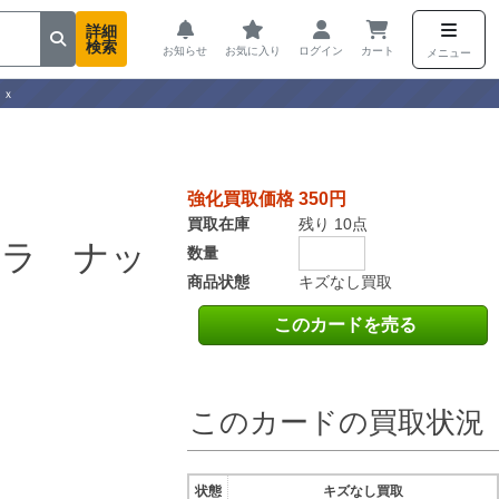
詳細
検索
お知らせ
お気に入り
ログイン
カート
メニュー
ｅｘ
強化買取価格 350円
買取在庫
残り 10点
ーラ ナッ
数量
商品状態
キズなし買取
このカードを売る
このカードの買取状況
状態
キズなし買取