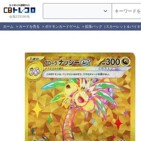
会員225190名
ホーム
>
カードを売る
>
ポケモンカードゲーム
>
拡張パック（スカーレット＆バイオ