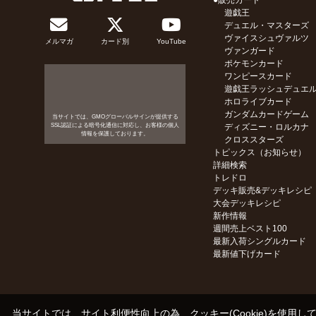
●販売カード
遊戯王
デュエル・マスターズ
ヴァイスシュヴァルツ
メルマガ
カード別
YouTube
ヴァンガード
ポケモンカード
ワンピースカード
遊戯王ラッシュデュエ
ホロライブカード
ガンダムカードゲーム
当サイトでは、GMOグローバルサインが提供する
SSL認証による暗号化通信に対応し、お客様の個人
ディズニー・ロルカナ
情報を保護しております。
クロススターズ
トピックス（お知らせ）
詳細検索
トレドロ
デッキ販売&デッキレシピ
大会デッキレシピ
新作情報
週間売上ベスト100
最新入荷シングルカード
最新値下げカード
当サイトでは、サイト利便性向上の為、クッキー(Cookie)を使用し