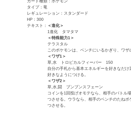
カード種類：
ポケモン
タイプ：
竜
レギュレーション：
スタンダード
HP：
300
テキスト：
＜進化＞
1進化 タマタマ
＜特殊能力1＞
テラスタル
このポケモンは、ベンチにいるかぎり、ワザ
＜ワザ1＞
草,水 トロピカルフィーバー 150
自分の手札から基本エネルギーを好きなだけ
好きなようにつける。
＜ワザ2＞
草,水,闘 ブンブンスフェーン
コインを1回投げオモテなら、相手のバトル
つさせる。ウラなら、相手のベンチのたねポ
つさせる。