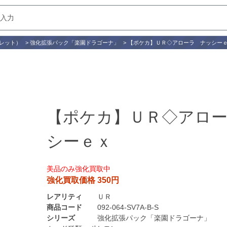
レット）
>
強化拡張パック「楽園ドラゴーナ」
>
【ポケカ】ＵＲ◇アローラ ナッシー
【ポケカ】ＵＲ◇アロ
シーｅｘ
美品のみ強化買取中
強化買取価格 350円
レアリティ
ＵＲ
商品コード
092-064-SV7A-B-S
シリーズ
強化拡張パック「楽園ドラゴーナ」