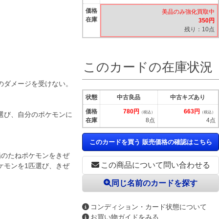
価格
美品のみ強化買取中
在庫
350円
残り：10点
このカードの在庫状況
のダメージを受けない。
状態
中古良品
中古キズあり
価格
780円
663円
（税込）
（税込）
選び、自分のポケモンに
在庫
8点
4点
このカードを買う 販売価格の確認はこちら
場のたねポケモンをきぜ
この商品について問い合わせる
ケモンを1匹選び、きぜ
同じ名前のカードを探す
コンディション・カード状態について
お買い物ガイドをみる